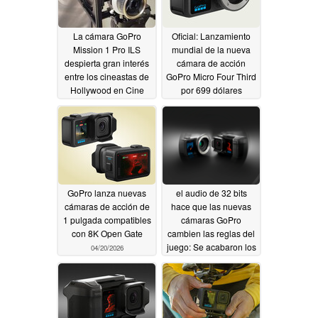
La cámara GoPro
Oficial: Lanzamiento
Mission 1 Pro ILS
mundial de la nueva
despierta gran interés
cámara de acción
entre los cineastas de
GoPro Micro Four Third
Hollywood en Cine
por 699 dólares
Gear LA
06/08/2026
04/21/2026
GoPro lanza nuevas
el audio de 32 bits
cámaras de acción de
hace que las nuevas
1 pulgada compatibles
cámaras GoPro
con 8K Open Gate
cambien las reglas del
juego: Se acabaron los
04/20/2026
problemas de recorte y
ganancia
04/15/2026