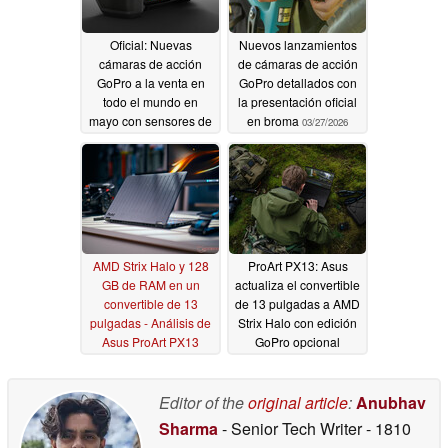
Oficial: Nuevas
Nuevos lanzamientos
cámaras de acción
de cámaras de acción
GoPro a la venta en
GoPro detallados con
todo el mundo en
la presentación oficial
mayo con sensores de
en broma
03/27/2026
1 pulgada
04/14/2026
AMD Strix Halo y 128
ProArt PX13: Asus
GB de RAM en un
actualiza el convertible
convertible de 13
de 13 pulgadas a AMD
pulgadas - Análisis de
Strix Halo con edición
Asus ProArt PX13
GoPro opcional
GoPro Edition
02/26/2026
01/06/2026
Editor of the
original article
:
Anubhav
Sharma
- Senior Tech Writer
- 1810