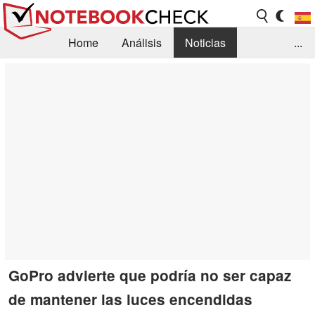
Home
Análisis
Noticias
...
FAQ/Técnica
Biblioteca
Orientación para la Compra
Busca
Contacto
GoPro advierte que podría no ser capaz
de mantener las luces encendidas