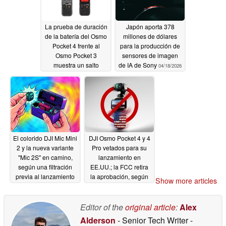
La prueba de duración
Japón aporta 378
de la batería del Osmo
millones de dólares
Pocket 4 frente al
para la producción de
Osmo Pocket 3
sensores de imagen
muestra un salto
de IA de Sony
04/18/2026
masivo en los tiempos
de grabación
04/19/2026
El colorido DJI Mic Mini
DJI Osmo Pocket 4 y 4
2 y la nueva variante
Pro vetados para su
"Mic 2S" en camino,
lanzamiento en
según una filtración
EE.UU.; la FCC retira
previa al lanzamiento
la aprobación, según
Show more articles
del 28 de abril
una filtración - ¿es este
04/17/2026
el final?
04/17/2026
Editor of the
original article
:
Alex
Alderson
- Senior Tech Writer
-