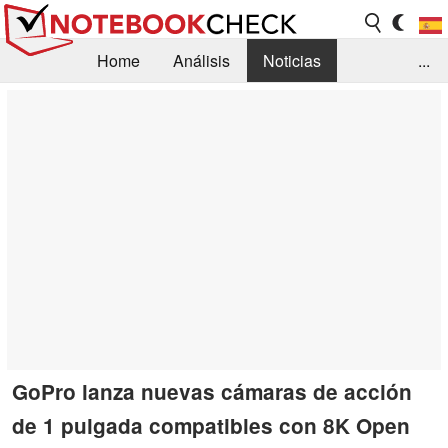
Home
Análisis
Noticias
...
FAQ/Técnica
Biblioteca
Orientación para la Compra
Busca
Contacto
GoPro lanza nuevas cámaras de acción
de 1 pulgada compatibles con 8K Open