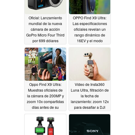
Oficial: Lanzamiento
OPPO Find X9 Ultra:
mundial de la nueva
Las especificaciones
cámara de acción
oficiales revelan un
GoPro Micro Four Third
rango dinámico de
por 699 dólares
16EV y el modo
maestro Hasselblad
04/21/2026
2.0
04/20/2026
Oppo Find X9 Ultra:
Vídeo de Insta360
Muestras oficiales de
Luna Ultra, filtración de
la cámara de 200MP y
la fecha de
zoom 10x compartidas
lanzamiento: zoom 12x
días antes de su
para desafiar a DJI
lanzamiento
Osmo Pocket 4 Pro
04/19/2026
04/19/2026