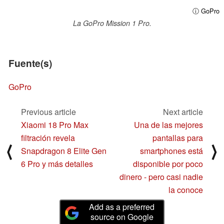
ⓘ GoPro
La GoPro Mission 1 Pro.
Fuente(s)
GoPro
Previous article
Next article
Xiaomi 18 Pro Max
Una de las mejores
filtración revela
pantallas para
⟨
⟩
Snapdragon 8 Elite Gen
smartphones está
6 Pro y más detalles
disponible por poco
dinero - pero casi nadie
la conoce
Add as a preferred
source on Google