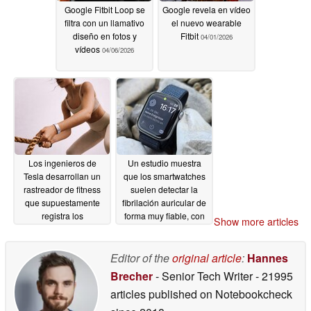
Google Fitbit Loop se
Google revela en vídeo
filtra con un llamativo
el nuevo wearable
diseño en fotos y
Fitbit
04/01/2026
vídeos
04/06/2026
Los ingenieros de
Un estudio muestra
Tesla desarrollan un
que los smartwatches
rastreador de fitness
suelen detectar la
que supuestamente
fibrilación auricular de
registra los
forma muy fiable, con
Show more articles
entrenamientos con
diferencias entre
más precisión que
Apple, Garmin, Fitbit y
cualquier otro
Samsung
Editor of the
original article
:
Hannes
11/09/2025
dispositivo comparable
Brecher
- Senior Tech Writer
- 21995
02/19/2026
articles published on Notebookcheck