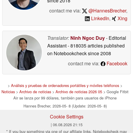
since 2018
contact me via:
@HannesBrecher
,
LinkedIn
,
Xing
Translator:
Ninh Ngoc Duy
- Editorial
Assistant
- 818035 articles published
on Notebookcheck
since 2008
contact me via:
Facebook
>
Análisis y pruebas de ordenadores portátiles y móviles teléfonos
>
Noticias
>
Archivo de noticias
>
Archivo de noticias 2026 05
> Google Fitbit
Air se lanza por 99 dólares, también para usuarios de iPhone
Hannes Brecher, 2026-05- 8 (Update: 2026-05- 8)
Cookie Settings
| 06.08.2026 21:15
* If you buy something via one of our affiliate links, Notebookcheck may