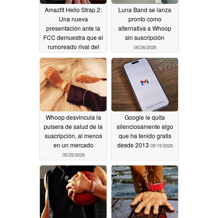
Amazfit Helio Strap 2:
Luna Band se lanza
Una nueva
pronto como
presentación ante la
alternativa a Whoop
FCC demuestra que el
sin suscripción
rumoreado rival del
05/26/2026
Fitbit Air está en
camino
05/28/2026
Whoop desvincula la
Google le quita
pulsera de salud de la
silenciosamente algo
suscripción, al menos
que ha tenido gratis
en un mercado
desde 2013
05/15/2026
05/25/2026