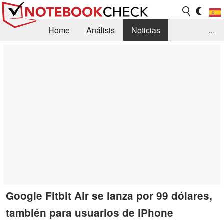
Home
Análisis
Noticias
...
FAQ/Técnica
Biblioteca
Orientación para la Compra
Busca
Contacto
Google Fitbit Air se lanza por 99 dólares,
también para usuarios de iPhone