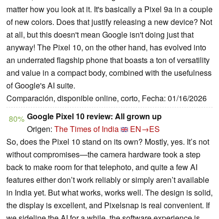
matter how you look at it. It's basically a Pixel 9a in a couple
of new colors. Does that justify releasing a new device? Not
at all, but this doesn't mean Google isn't doing just that
anyway! The Pixel 10, on the other hand, has evolved into
an underrated flagship phone that boasts a ton of versatility
and value in a compact body, combined with the usefulness
of Google's AI suite.
Comparación, disponible online, corto, Fecha: 01/16/2026
Google Pixel 10 review: All grown up
80%
Origen:
The Times of India
EN→ES
So, does the Pixel 10 stand on its own? Mostly, yes. It’s not
without compromises—the camera hardware took a step
back to make room for that telephoto, and quite a few AI
features either don’t work reliably or simply aren’t available
in India yet. But what works, works well. The design is solid,
the display is excellent, and Pixelsnap is real convenient. If
we sideline the AI for a while, the software experience is