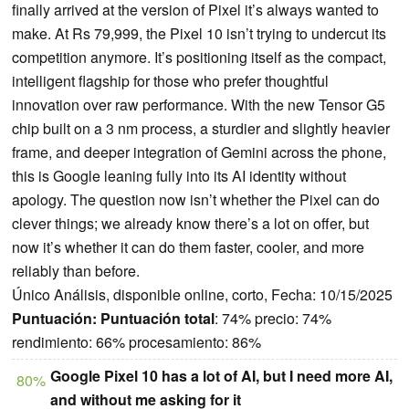
finally arrived at the version of Pixel it’s always wanted to
make. At Rs 79,999, the Pixel 10 isn’t trying to undercut its
competition anymore. It’s positioning itself as the compact,
intelligent flagship for those who prefer thoughtful
innovation over raw performance. With the new Tensor G5
chip built on a 3 nm process, a sturdier and slightly heavier
frame, and deeper integration of Gemini across the phone,
this is Google leaning fully into its AI identity without
apology. The question now isn’t whether the Pixel can do
clever things; we already know there’s a lot on offer, but
now it’s whether it can do them faster, cooler, and more
reliably than before.
Único Análisis, disponible online, corto, Fecha: 10/15/2025
Puntuación:
Puntuación total
: 74% precio: 74%
rendimiento: 66% procesamiento: 86%
Google Pixel 10 has a lot of AI, but I need more AI,
80%
and without me asking for it