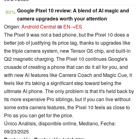
Google Pixel 10 review: A blend of AI magic and
80%
camera upgrades worth your attention
Origen:
Android Central
EN→ES
The Pixel 9 was not a bad phone, but the Pixel 10 does a
better job of justifying its price tag, thanks to upgrades like
the triple camera system, new Tensor G5 chip, and built-in
Qi2 magnetic charging. The Pixel 10 continues Google's
crusade of creating a phone that can do it all for you, and
with new AI features like Camera Coach and Magic Cue, it
feels like it's taking a significant step toward being the
ultimate AI phone. The only problem is that it's held back by
its more expensive Pro siblings, but if you can live without
some extra camera features, the Pixel 10 feels as close to
Pro as you can get for the price.
Único Análisis, disponible online, Mediano, Fecha:
09/23/2025