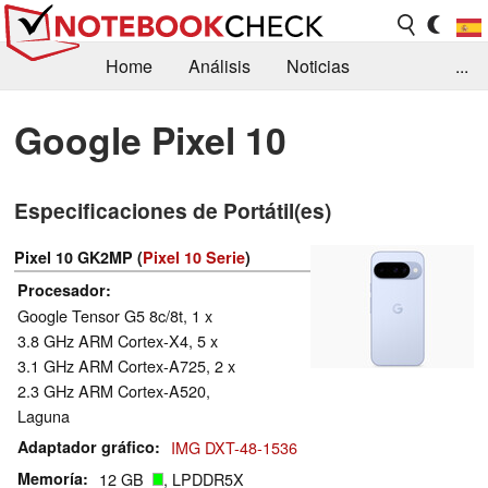
Home
Análisis
Noticias
...
FAQ/Técnica
Biblioteca
Google Pixel 10
Orientación para la Compra
Busca
Especificaciones de Portátil(es)
Contacto
Pixel 10 GK2MP (
Pixel 10 Serie
)
Procesador
Google Tensor G5 8c/8t, 1 x
3.8 GHz ARM Cortex-X4, 5 x
3.1 GHz ARM Cortex-A725, 2 x
2.3 GHz ARM Cortex-A520,
Laguna
Adaptador gráfico
IMG DXT-48-1536
Memoría
12 GB
, LPDDR5X