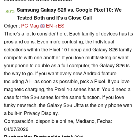
Samsung Galaxy S26 vs. Google Pixel 10: We
80%
Tested Both and It's a Close Call
Origen:
PC Mag
EN→ES
There's a lot to consider here. Each family of devices has its
pros and cons. Even more confusing, the individual
selections within the Pixel 10 lineup and Galaxy S26 family
compete with one another. If you love multitasking or want
your phone to double as a full computer, the Galaxy S26 is
the way to go. If you want every new Android feature—
including AI—as soon as possible, pick a Pixel. If you love
magnetic charging, the Pixel 10 series has it. You’d need a
case for the S26 series for the same function. If you love
funky new tech, the Galaxy S26 Ultra is the only phone with
a built-in Privacy Display.
Comparación, disponible online, Mediano, Fecha:
04/07/2026
Puntuación:
Puntuación total
: 80%