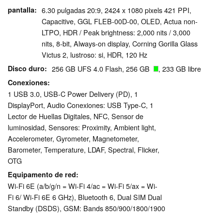
pantalla
6.30 pulgadas 20:9, 2424 x 1080 pixels 421 PPI,
Capacitive, GGL FLEB-00D-00, OLED, Actua non-
LTPO, HDR / Peak brightness: 2,000 nits / 3,000
nits, 8-bit, Always-on display, Corning Gorilla Glass
Victus 2, lustroso: si, HDR, 120 Hz
Disco duro
256 GB UFS 4.0 Flash, 256 GB
, 233 GB libre
Conexiones
1 USB 3.0, USB-C Power Delivery (PD), 1
DisplayPort, Audio Conexiones: USB Type-C, 1
Lector de Huellas Digitales, NFC, Sensor de
luminosidad, Sensores: Proximity, Ambient light,
Accelerometer, Gyrometer, Magnetometer,
Barometer, Temperature, LDAF, Spectral, Flicker,
OTG
Equipamento de red
Wi-Fi 6E (a/b/g/n = Wi-Fi 4/ac = Wi-Fi 5/ax = Wi-
Fi 6/ Wi-Fi 6E 6 GHz), Bluetooth 6, Dual SIM Dual
Standby (DSDS), GSM: Bands 850/900/1800/1900