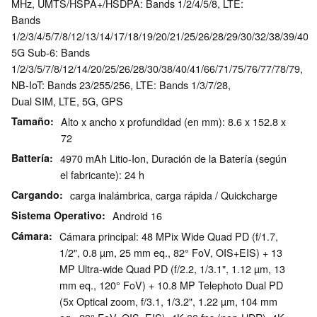
MHz, UMTS/HSPA+/HSDPA: Bands 1/2/4/5/8, LTE:
Bands
1/2/3/4/5/7/8/12/13/14/17/18/19/20/21/25/26/28/29/30/32/38/39/40/
5G Sub-6: Bands
1/2/3/5/7/8/12/14/20/25/26/28/30/38/40/41/66/71/75/76/77/78/79,
NB-IoT: Bands 23/255/256, LTE: Bands 1/3/7/28,
Dual SIM, LTE, 5G, GPS
Tamaño
Alto x ancho x profundidad (en mm): 8.6 x 152.8 x
72
Battería
4970 mAh Litio-Ion, Duración de la Batería (según
el fabricante): 24 h
Cargando
carga inalámbrica, carga rápida / Quickcharge
Sistema Operativo
Android 16
Cámara
Cámara principal: 48 MPix Wide Quad PD (f/1.7,
1/2", 0.8 µm, 25 mm eq., 82° FoV, OIS+EIS) + 13
MP Ultra-wide Quad PD (f/2.2, 1/3.1", 1.12 µm, 13
mm eq., 120° FoV) + 10.8 MP Telephoto Dual PD
(5x Optical zoom, f/3.1, 1/3.2", 1.22 µm, 104 mm