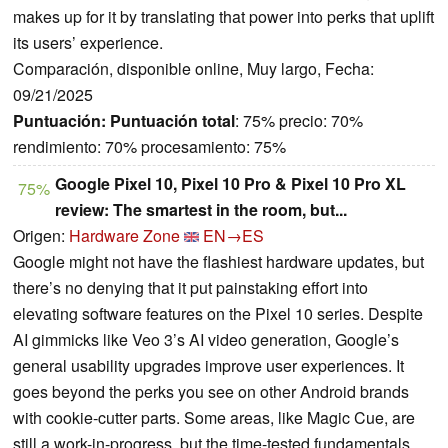
makes up for it by translating that power into perks that uplift
its users’ experience.
Comparación, disponible online, Muy largo, Fecha:
09/21/2025
Puntuación:
Puntuación total
: 75% precio: 70%
rendimiento: 70% procesamiento: 75%
Google Pixel 10, Pixel 10 Pro & Pixel 10 Pro XL
75%
review: The smartest in the room, but...
Origen:
Hardware Zone
EN→ES
Google might not have the flashiest hardware updates, but
there’s no denying that it put painstaking effort into
elevating software features on the Pixel 10 series. Despite
AI gimmicks like Veo 3’s AI video generation, Google’s
general usability upgrades improve user experiences. It
goes beyond the perks you see on other Android brands
with cookie-cutter parts. Some areas, like Magic Cue, are
still a work-in-progress, but the time-tested fundamentals