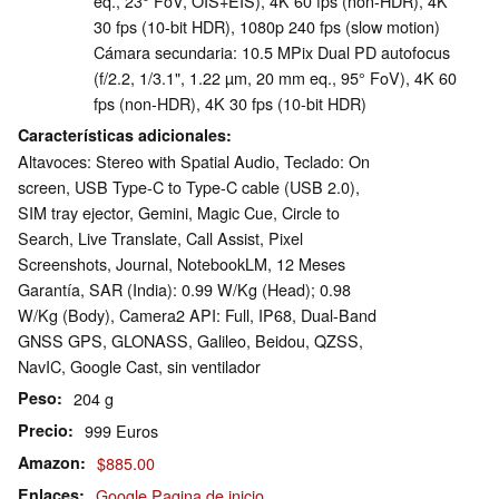
eq., 23° FoV, OIS+EIS), 4K 60 fps (non-HDR), 4K
30 fps (10-bit HDR), 1080p 240 fps (slow motion)
Cámara secundaria: 10.5 MPix Dual PD autofocus
(f/2.2, 1/3.1", 1.22 µm, 20 mm eq., 95° FoV), 4K 60
fps (non-HDR), 4K 30 fps (10-bit HDR)
Características adicionales
Altavoces: Stereo with Spatial Audio, Teclado: On
screen, USB Type-C to Type-C cable (USB 2.0),
SIM tray ejector, Gemini, Magic Cue, Circle to
Search, Live Translate, Call Assist, Pixel
Screenshots, Journal, NotebookLM, 12 Meses
Garantía, SAR (India): 0.99 W/Kg (Head); 0.98
W/Kg (Body), Camera2 API: Full, IP68, Dual-Band
GNSS GPS, GLONASS, Galileo, Beidou, QZSS,
NavIC, Google Cast, sin ventilador
Peso
204 g
Precio
999 Euros
Amazon
$885.00
Enlaces
Google Pagina de inicio