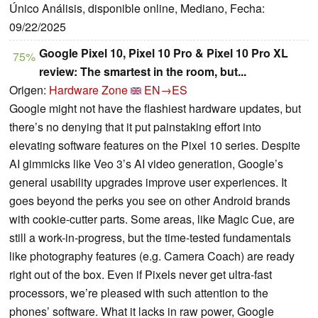
Único Análisis, disponible online, Mediano, Fecha:
09/22/2025
Google Pixel 10, Pixel 10 Pro & Pixel 10 Pro XL
75%
review: The smartest in the room, but...
Origen:
Hardware Zone
EN→ES
Google might not have the flashiest hardware updates, but
there’s no denying that it put painstaking effort into
elevating software features on the Pixel 10 series. Despite
AI gimmicks like Veo 3’s AI video generation, Google’s
general usability upgrades improve user experiences. It
goes beyond the perks you see on other Android brands
with cookie-cutter parts. Some areas, like Magic Cue, are
still a work-in-progress, but the time-tested fundamentals
like photography features (e.g. Camera Coach) are ready
right out of the box. Even if Pixels never get ultra-fast
processors, we’re pleased with such attention to the
phones’ software. What it lacks in raw power, Google