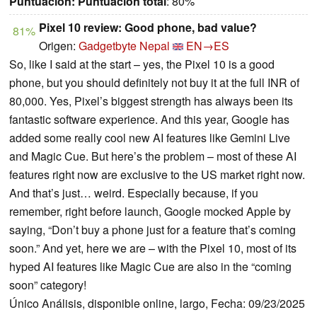
Puntuación:
Puntuación total
: 80%
Pixel 10 review: Good phone, bad value?
81%
Origen:
Gadgetbyte Nepal
EN→ES
So, like I said at the start – yes, the Pixel 10 is a good
phone, but you should definitely not buy it at the full INR of
80,000. Yes, Pixel’s biggest strength has always been its
fantastic software experience. And this year, Google has
added some really cool new AI features like Gemini Live
and Magic Cue. But here’s the problem – most of these AI
features right now are exclusive to the US market right now.
And that’s just… weird. Especially because, if you
remember, right before launch, Google mocked Apple by
saying, “Don’t buy a phone just for a feature that’s coming
soon.” And yet, here we are – with the Pixel 10, most of its
hyped AI features like Magic Cue are also in the “coming
soon” category!
Único Análisis, disponible online, largo, Fecha: 09/23/2025