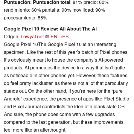
Puntuación:
Puntuación total
: 81% precio: 60%
rendimiento: 60% pantalla: 90% movilidad: 90%
procesamiento: 85%
Google Pixel 10 Review: All About The AI
Origen:
Lowyat.net
EN→ES
Google Pixel 10The Google Pixel 10 is an interesting
specimen. Like the rest of this year’s batch of Pixel phones,
it’s obviously meant to house the company’s AI-powered
products. AI permeates the device in a way that isn’t quite
as noticeable in other phones yet. However, these features
do feel pretty lackluster, as there is not a lot that particularly
stands out. On the other hand, if you’re here for the “pure
Android” experience, the presence of apps like Pixel Studio
and Pixel Journal contradicts the idea of a blank slate OS.
And sure, the phone does come with a few upgrades
compared to the last generation, but these improvements
feel more like an afterthought.