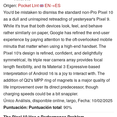
Origen:
Pocket Lint
EN→ES
You'd be mistaken to dismiss the standard non-Pro Pixel 10
as a dull and uninspired retreading of yesteryear's Pixel 9.
While it's true that both devices look, feel, and behave
rather similarly on paper, Google has refined the end-user
experience by paying attention to the oft-overlooked mobile
minutia that matter when using a high-end handset. The
Pixel 10's design is refined, confident, and delightfully
symmetrical, its triple rear camera array provides focal
length flexibility, and its Material 3 Expressive-based
interpretation of Android 16 is a joy to interact with. The
addition of Qi2's MPP ring of magnets is a major quality of
life improvement over its direct predecessor, though
charging speeds could be a bit snappier.
Único Análisis, disponible online, largo, Fecha: 10/02/2025
Puntuación:
Puntuación total
: 90%
The Pixel 10 Has a Performance Problem.