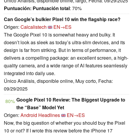
Único Análisis, disponible online, largo, Fecha: 09/29/2025
Puntuación:
Puntuación total
: 70%
Can Google’s bulkier Pixel 10 win the flagship race?
Origen:
Calcalistech
EN→ES
The Google Pixel 10 is somewhat heavy and bulky. It
doesn’t look as sleek as today’s ultra-slim devices, and its
design is far from striking. But in terms of performance, it
delivers a compelling package: an excellent screen, a high-
quality camera, and a wide range of AI features seamlessly
integrated into daily use.
Único Análisis, disponible online, Muy corto, Fecha:
09/29/2025
Google Pixel 10 Review: The Biggest Upgrade to
80%
the “Base” Model Yet
Origen:
Android Headlines
EN→ES
Now, the big question of whether you should buy the Pixel
10 or not? If I wrote this review before the iPhone 17