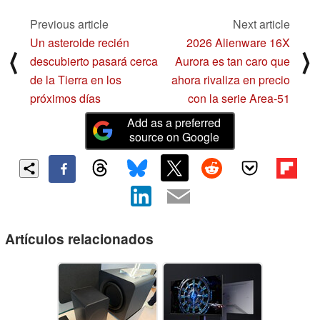
Previous article
Next article
Un asteroide recién
2026 Alienware 16X
⟨
⟩
descubierto pasará cerca
Aurora es tan caro que
de la Tierra en los
ahora rivaliza en precio
próximos días
con la serie Area-51
Add as a preferred
source on Google
Artículos relacionados