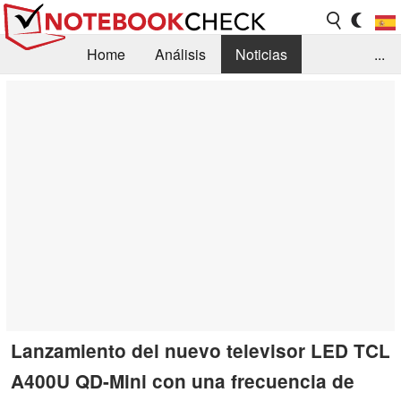
Home
Análisis
Noticias
...
FAQ/Técnica
Biblioteca
Orientación para la Compra
Busca
Contacto
Lanzamiento del nuevo televisor LED TCL
A400U QD-Mini con una frecuencia de