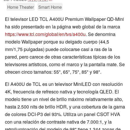
Home Theater
Smart Home
El televisor LED TCL A400U Premium Wallpaper QD-Mini
ha sido presentado en la página web global de la marca
https://www.tcl.com/global/en/tvs/a400u
. Se denomina
modelo Wallpaper porque su delgado cuerpo (44,5
mm/1,75 pulgadas) puede colocarse casi a ras de la
pared, pero carece de otras características típicas de los
televisores artísticos, como el marco y la pantalla mate. Se
ofrecen cinco tamaños: 55", 65", 75", 85" y 98".
El A400U de TCL es un televisor MiniLED con resolución
4K, frecuencia de refresco nativa y tecnología QLED. El
modelo tiene un nivel de brillo máximo relativamente alto,
hasta 2.500 nits de brillo HDR, y una cobertura de la gama
de colores DCI-P3 del 93%. Utiliza un panel CSOT HVA
con una relación de contraste nativa de 7.000:1, y la
retroiluminación del modelo de 98" tiene 1.344 zonas de