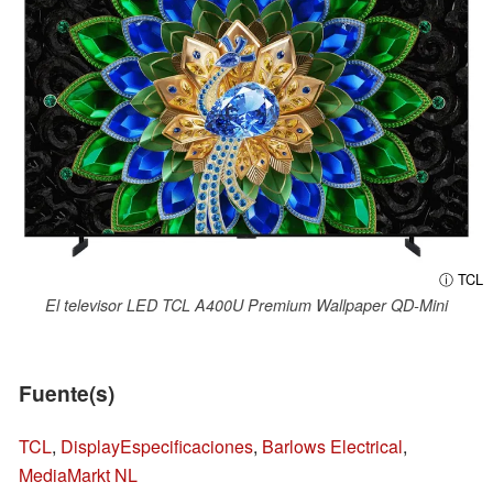
ⓘ TCL
El televisor LED TCL A400U Premium Wallpaper QD-Mini
Fuente(s)
TCL
,
DisplayEspecificaciones
,
Barlows Electrical
,
MediaMarkt NL