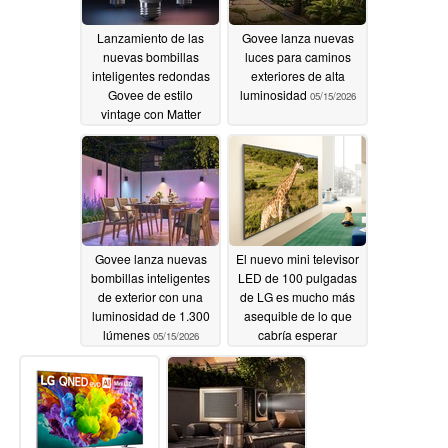
Lanzamiento de las
Govee lanza nuevas
nuevas bombillas
luces para caminos
inteligentes redondas
exteriores de alta
Govee de estilo
luminosidad
05/15/2026
vintage con Matter
05/15/2026
Govee lanza nuevas
El nuevo mini televisor
bombillas inteligentes
LED de 100 pulgadas
de exterior con una
de LG es mucho más
luminosidad de 1.300
asequible de lo que
lúmenes
cabría esperar
05/15/2026
05/14/2026