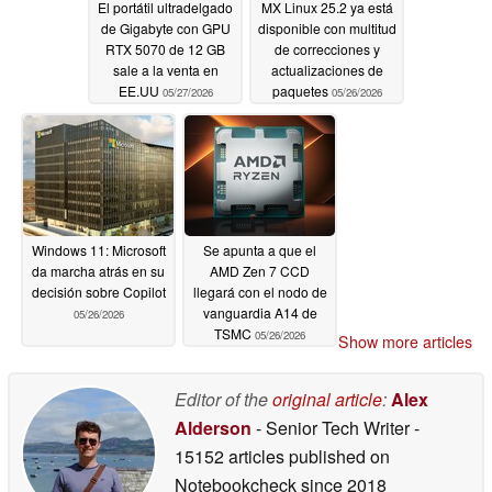
El portátil ultradelgado
MX Linux 25.2 ya está
de Gigabyte con GPU
disponible con multitud
RTX 5070 de 12 GB
de correcciones y
sale a la venta en
actualizaciones de
EE.UU
paquetes
05/27/2026
05/26/2026
Windows 11: Microsoft
Se apunta a que el
da marcha atrás en su
AMD Zen 7 CCD
decisión sobre Copilot
llegará con el nodo de
vanguardia A14 de
05/26/2026
TSMC
05/26/2026
Show more articles
Editor of the
original article
:
Alex
Alderson
- Senior Tech Writer
-
15152 articles published on
Notebookcheck
since 2018