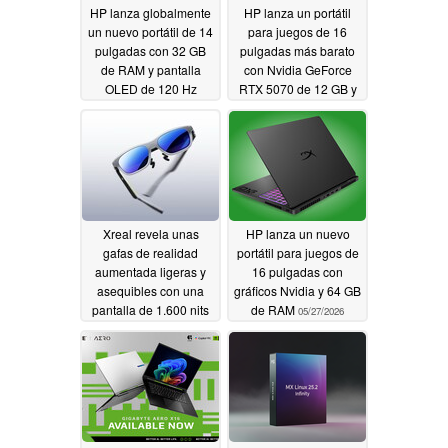
HP lanza globalmente
HP lanza un portátil
un nuevo portátil de 14
para juegos de 16
pulgadas con 32 GB
pulgadas más barato
de RAM y pantalla
con Nvidia GeForce
OLED de 120 Hz
RTX 5070 de 12 GB y
pantalla OLED de 165
05/27/2026
Hz
05/27/2026
Xreal revela unas
HP lanza un nuevo
gafas de realidad
portátil para juegos de
aumentada ligeras y
16 pulgadas con
asequibles con una
gráficos Nvidia y 64 GB
pantalla de 1.600 nits
de RAM
05/27/2026
05/27/2026