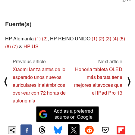
Fuente(s)
HP Alemania
(1)
(2)
, HP REINO UNIDO
(1)
(2)
(3)
(4)
(5)
(6)
(7)
&
HP US
Previous article
Next article
Xiaomi lanza antes de lo
Honorla tableta OLED
esperado unos nuevos
más barata tiene
⟨
⟩
auriculares inalámbricos
mejores altavoces que
over-ear con 72 horas de
el iPad Pro 13
autonomía
Add as a preferred
source on Google