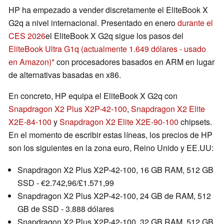
HP ha empezado a vender discretamente el EliteBook X
G2q a nivel internacional. Presentado en enero
durante el
CES 2026
el EliteBook X G2q sigue los pasos del
EliteBook Ultra G1q
(actualmente 1.649 dólares - usado
en Amazon)
con procesadores basados en ARM en lugar
de alternativas basadas en x86.
En concreto, HP equipa el EliteBook X G2q con
Snapdragon X2 Plus X2P-42-100
,
Snapdragon X2 Elite
X2E-84-100
y
Snapdragon X2 Elite X2E-90-100
chipsets.
En el momento de escribir estas líneas, los precios de HP
son los siguientes en la zona euro, Reino Unido y EE.UU:
Snapdragon X2 Plus X2P-42-100, 16 GB RAM, 512 GB
SSD - €2.742,96/£1.571,99
Snapdragon X2 Plus X2P-42-100, 24 GB de RAM, 512
GB de SSD - 3.888 dólares
Snapdragon X2 Plus X2P-42-100, 32 GB RAM, 512 GB