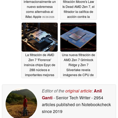
internacionalmente un
filtración Moore's Law
nuevo sobremesa
Is Dead AMD Zen 7, el
como alternativa al
filtrador la califica de
iMac Apple
acción contra la
05/26/2026
libertad de expresión
04/29/2026
La filtración de AMD
Una nueva filtración de
Zen 7 'Florence'
AMD Zen 7 Grimlock
insinúa chips Epyc de
Ridge y Zen 7
288 núcleos e
Silverlake revela
importantes mejoras
imágenes de CPU de
en la eficiencia de los
sobremesa AM5 de 32
portátiles
y 8 núcleos
04/18/2026
02/28/2026
Editor of the
original article
:
Anil
Ganti
- Senior Tech Writer
- 2954
articles published on Notebookcheck
since 2019