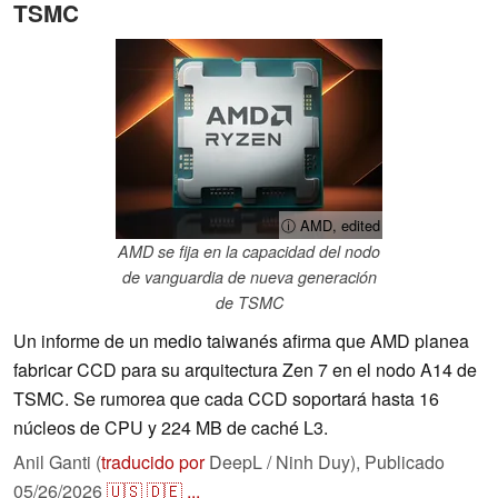
TSMC
ⓘ AMD, edited
AMD se fija en la capacidad del nodo
de vanguardia de nueva generación
de TSMC
Un informe de un medio taiwanés afirma que AMD planea
fabricar CCD para su arquitectura Zen 7 en el nodo A14 de
TSMC. Se rumorea que cada CCD soportará hasta 16
núcleos de CPU y 224 MB de caché L3.
Anil Ganti (
traducido por
DeepL / Ninh Duy),
Publicado
05/26/2026
🇺🇸
🇩🇪
...