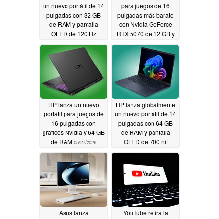
un nuevo portátil de 14
para juegos de 16
pulgadas con 32 GB
pulgadas más barato
de RAM y pantalla
con Nvidia GeForce
OLED de 120 Hz
RTX 5070 de 12 GB y
pantalla OLED de 165
05/27/2026
Hz
05/27/2026
HP lanza un nuevo
HP lanza globalmente
portátil para juegos de
un nuevo portátil de 14
16 pulgadas con
pulgadas con 64 GB
gráficos Nvidia y 64 GB
de RAM y pantalla
de RAM
OLED de 700 nit
05/27/2026
05/26/2026
Asus lanza
YouTube retira la