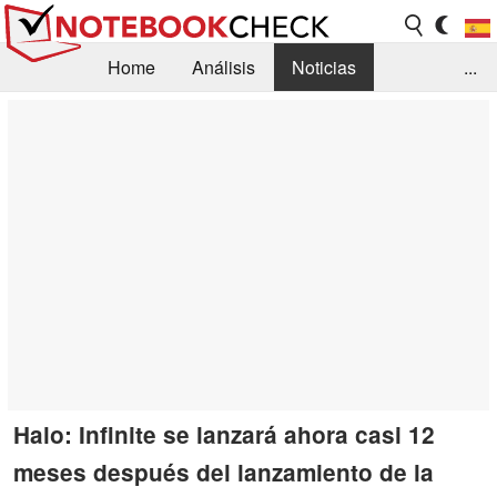
Home
Análisis
Noticias
...
FAQ/Técnica
Biblioteca
Orientación para la Compra
Busca
Contacto
Halo: Infinite se lanzará ahora casi 12
meses después del lanzamiento de la