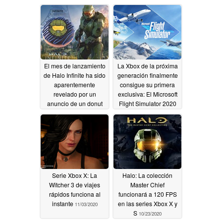
El mes de lanzamiento
La Xbox de la próxima
de Halo Infinite ha sido
generación finalmente
aparentemente
consigue su primera
revelado por un
exclusiva: El Microsoft
anuncio de un donut
Flight Simulator 2020
llegará a las Series X y
07/30/2021
S de Xbox en el verano
de 2021
12/12/2020
Serie Xbox X: La
Halo: La colección
Witcher 3 de viajes
Master Chief
rápidos funciona al
funcionará a 120 FPS
instante
en las series Xbox X y
11/03/2020
S
10/23/2020