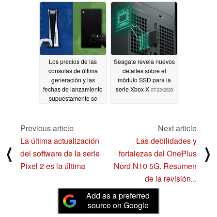
Los precios de las
Seagate revela nuevos
consolas de última
detalles sobre el
generación y las
módulo SSD para la
fechas de lanzamiento
serie Xbox X
07/23/2020
supuestamente se
filtraron con las series
Xbox X y S de
Microsoft tomando
Previous article
Next article
posiciones muy fuertes
La última actualización
Las debilidades y
contra las consolas de
⟨
⟩
del software de la serie
fortalezas del OnePlus
PlayStation 5
08/19/2020
Pixel 2 es la última
Nord N10 5G. Resumen
de la revisión...
Add as a preferred
source on Google