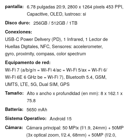
pantalla
6.78 pulgadas 20:9, 2800 x 1264 pixels 453 PPI,
Capacitive, OLED, lustroso: si
Disco duro
256GB / 512GB / 1TB
Conexiones
USB-C Power Delivery (PD), 1 Infrared, 1 Lector de
Huellas Digitales, NFC, Sensores: accelerometer,
gyro, proximity, compass, color spectrum
Equipamento de red
Wi-Fi 7 (a/b/g/n = Wi-Fi 4/ac = Wi-Fi 5/ax = Wi-Fi 6/
Wi-Fi 6E 6 GHz be = Wi-Fi 7), Bluetooth 5.4, GSM,
UMTS, LTE, 5G, Dual SIM, GPS
Tamaño
Alto x ancho x profundidad (en mm): 8 x 162.1 x
75.8
Battería
5650 mAh
Sistema Operativo
Android 15
Cámara
Cámara principal: 50 MPix (f/1.9, 24mm) + 50MP
(3x optical zoom, f/2.4, 68mm) + 50MP (f/2.0,