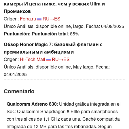
камеры И цена ниже, чем у всяких Ultra и
Промаксов
Origen:
Ferra.ru
RU→ES
Único Análisis, disponible online, largo, Fecha: 04/08/2025
Puntuación:
Puntuación total
: 85%
Обзор Honor Magic 7: базовый флагман с
премиальными амбициями
Origen:
Hi-Tech Mail
RU→ES
Único Análisis, disponible online, Muy largo, Fecha:
04/01/2025
Comentario
Qualcomm Adreno 830
: Unidad gráfica integrada en el
SoC Qualcomm Snapdragon 8 Elite para smartphones
con tres slices de 1,1 GHz cada una. Caché compartida
integrada de 12 MB para las tres rebanadas. Según