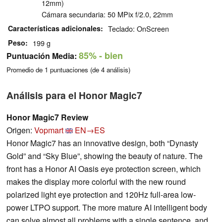
12mm)
Cámara secundaria: 50 MPix f/2.0, 22mm
Características adicionales
Teclado: OnScreen
Peso
199 g
85%
- bien
Puntuación Media:
Promedio de
1
puntuaciones (de
4
análisis)
Análisis para el Honor Magic7
Honor Magic7 Review
Origen:
Vopmart
EN→ES
Honor Magic7 has an innovative design, both “Dynasty
Gold” and “Sky Blue”, showing the beauty of nature. The
front has a Honor AI Oasis eye protection screen, which
makes the display more colorful with the new round
polarized light eye protection and 120Hz full-area low-
power LTPO support. The more mature AI intelligent body
can solve almost all problems with a single sentence, and