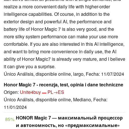
realize a more convenient daily life with higher-order
intelligence capabilities. Of course, in addition to the
exterior design and powerful AI, the performance and
battery life of Honor Magic 7 is also very good, and the
more silky system performance can make your use more
comfortable. If you are also interested in this AI intelligence,
and want to bring more convenience in daily use, the AI
ability of Honor Magic7 is already very mature, and I believe
it can give you a surprise.
Único Análisis, disponible online, largo, Fecha: 11/07/2024
Honor Magic 7 - recenzja, test, opinia i dane techniczne
Origen:
Unite4buy
PL→ES
Único Análisis, disponible online, Mediano, Fecha:
11/01/2024
HONOR Magic 7 — максимальный процессор
85%
и автономность, но «предмаксимальные»