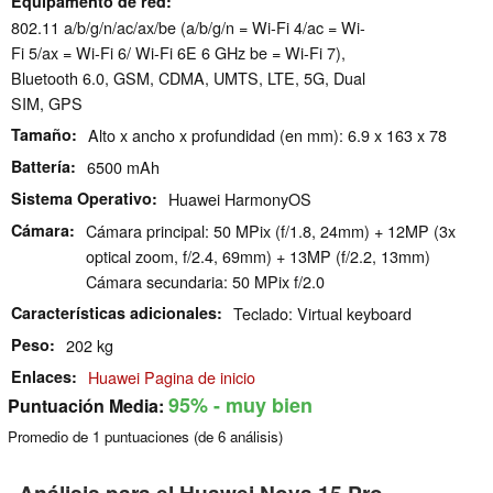
Equipamento de red
802.11 a/​b/​g/​n/​ac/​ax/​be (a/b/g/n = Wi-Fi 4/ac = Wi-
Fi 5/ax = Wi-Fi 6/ Wi-Fi 6E 6 GHz be = Wi-Fi 7),
Bluetooth 6.0, GSM, CDMA, UMTS, LTE, 5G, Dual
SIM, GPS
Tamaño
Alto x ancho x profundidad (en mm): 6.9 x 163 x 78
Battería
6500 mAh
Sistema Operativo
Huawei HarmonyOS
Cámara
Cámara principal: 50 MPix (f/1.8, 24mm) + 12MP (3x
optical zoom, f/2.4, 69mm) + 13MP (f/2.2, 13mm)
Cámara secundaria: 50 MPix f/2.0
Características adicionales
Teclado: Virtual keyboard
Peso
202 kg
Enlaces
Huawei Pagina de inicio
95%
- muy bien
Puntuación Media:
Promedio de
1
puntuaciones (de
6
análisis)