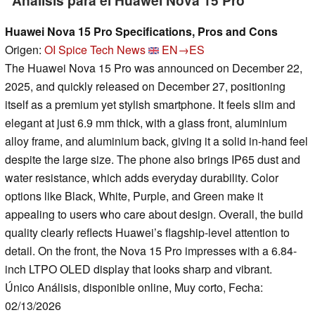
Análisis para el Huawei Nova 15 Pro
Huawei Nova 15 Pro Specifications, Pros and Cons
Origen:
OI Spice Tech News
EN→ES
The Huawei Nova 15 Pro was announced on December 22,
2025, and quickly released on December 27, positioning
itself as a premium yet stylish smartphone. It feels slim and
elegant at just 6.9 mm thick, with a glass front, aluminium
alloy frame, and aluminium back, giving it a solid in-hand feel
despite the large size. The phone also brings IP65 dust and
water resistance, which adds everyday durability. Color
options like Black, White, Purple, and Green make it
appealing to users who care about design. Overall, the build
quality clearly reflects Huawei’s flagship-level attention to
detail. On the front, the Nova 15 Pro impresses with a 6.84-
inch LTPO OLED display that looks sharp and vibrant.
Único Análisis, disponible online, Muy corto, Fecha:
02/13/2026