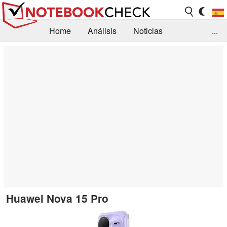
Home
Análisis
Noticias
...
FAQ/Técnica
Biblioteca
Orientación para la Compra
Busca
Contacto
Huawei Nova 15 Pro