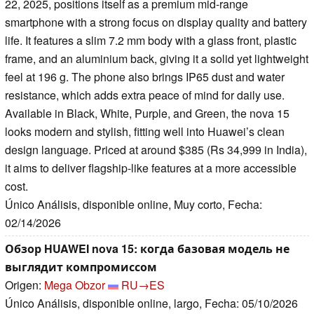
22, 2025, positions itself as a premium mid-range
smartphone with a strong focus on display quality and battery
life. It features a slim 7.2 mm body with a glass front, plastic
frame, and an aluminium back, giving it a solid yet lightweight
feel at 196 g. The phone also brings IP65 dust and water
resistance, which adds extra peace of mind for daily use.
Available in Black, White, Purple, and Green, the nova 15
looks modern and stylish, fitting well into Huawei’s clean
design language. Priced at around $385 (Rs 34,999 in India),
it aims to deliver flagship-like features at a more accessible
cost.
Único Análisis, disponible online, Muy corto, Fecha:
02/14/2026
Обзор HUAWEI nova 15: когда базовая модель не
выглядит компромиссом
Origen:
Mega Obzor
RU→ES
Único Análisis, disponible online, largo, Fecha: 05/10/2026