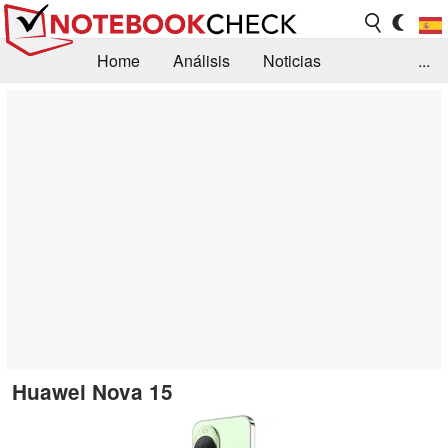
Home
Análisis
Noticias
...
FAQ/Técnica
Biblioteca
Orientación para la Compra
Busca
Contacto
Huawei Nova 15