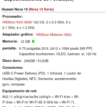
Huawei Nova 15 (
Nova 15 Serie
)
Procesador
HiSilicon Kirin 8020
12c/12t, 2 x 2.3 GHz, 6 x
2.1 GHz, 4 x 1.3 GHz
Adaptador gráfico
HiSilicon Maleoon 920c
Memoría
12 GB
pantalla
6.70 pulgadas 20:9, 2412 x 1084 pixels 395 PPI,
Capacitive touchscreen, OLED, lustroso: si, 120 Hz
Disco duro
256GB / 512GB
Conexiones
USB-C Power Delivery (PD), 1 Infrared, 1 Lector de
Huellas Digitales, NFC, Sensores: accelerometer,
gyro, compass
Equipamento de red
802.11 a/​b/​g/​n/​ac/​ax/​be (a/b/g/n = Wi-Fi 4/ac = Wi-
Fi 5/ax = Wi-Fi 6/ Wi-Fi 6E 6 GHz be = Wi-Fi 7),