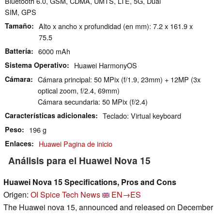
Bluetooth 6.0, GSM, CDMA, UMTS, LTE, 5G, Dual
SIM, GPS
Tamaño
Alto x ancho x profundidad (en mm): 7.2 x 161.9 x
75.5
Battería
6000 mAh
Sistema Operativo
Huawei HarmonyOS
Cámara
Cámara principal: 50 MPix (f/1.9, 23mm) + 12MP (3x
optical zoom, f/2.4, 69mm)
Cámara secundaria: 50 MPix (f/2.4)
Características adicionales
Teclado: Virtual keyboard
Peso
196 g
Enlaces
Huawei Pagina de inicio
Análisis para el Huawei Nova 15
Huawei Nova 15 Specifications, Pros and Cons
Origen:
OI Spice Tech News
EN→ES
The Huawei nova 15, announced and released on December