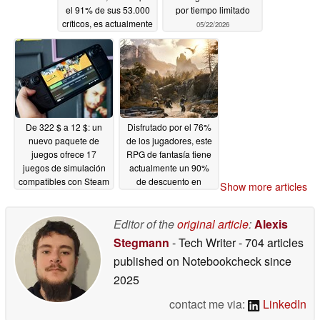
el 91% de sus 53.000
por tiempo limitado
críticos, es actualmente
05/22/2026
gratuito en Steam
05/22/2026
De 322 $ a 12 $: un
Disfrutado por el 76%
nuevo paquete de
de los jugadores, este
juegos ofrece 17
RPG de fantasía tiene
juegos de simulación
actualmente un 90%
compatibles con Steam
de descuento en
Show more articles
Deck a bajo precio
Steam
05/22/2026
05/22/2026
Editor of the
original article
:
Alexis
Stegmann
- Tech Writer
- 704 articles
published on Notebookcheck
since
2025
contact me via:
LinkedIn