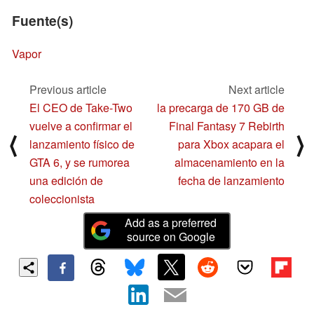
Fuente(s)
Vapor
Previous article
Next article
El CEO de Take-Two
la precarga de 170 GB de
vuelve a confirmar el
Final Fantasy 7 Rebirth
⟨
⟩
lanzamiento físico de
para Xbox acapara el
GTA 6, y se rumorea
almacenamiento en la
una edición de
fecha de lanzamiento
coleccionista
Add as a preferred
source on Google