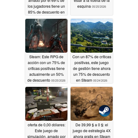
amado por el 69% de
estar a la vuelta de la
los jugadores tiene un
esquina
05/25/2026
85% de descuento en
Steam
05/26/2026
Steam: Este RPG de
Con un 87% de críticas
acción con un 75% de
positivas, este juego
críticas positivas tiene
de gestión tiene ahora
actualmente un 50%
un 75% de descuento
de descuento
en Steam
05/25/2026
05/24/2026
oferta de 0,00 dólares:
De 39,99 $ a 0 $: el
Este juego de
juego de estrategia 4X
simulación, amado por
ahora gratis en Steam