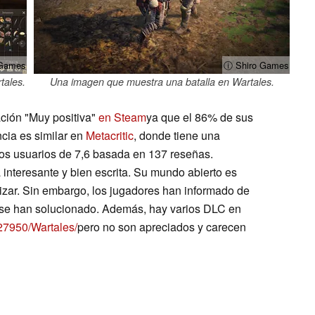
 Games
ⓘ Shiro Games
tales.
Una imagen que muestra una batalla en Wartales.
ación "Muy positiva"
en Steam
ya que el 86% de sus
ncia es similar en
Metacritic
, donde tiene una
os usuarios de 7,6 basada en 137 reseñas.
interesante y bien escrita. Su mundo abierto es
izar. Sin embargo, los jugadores han informado de
no se han solucionado. Además, hay varios DLC en
27950/Wartales/
pero no son apreciados y carecen