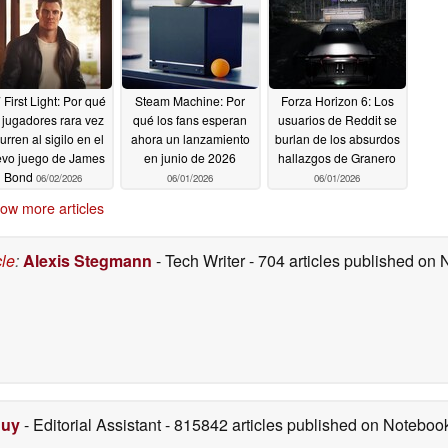
% de descuento en
Steam
06/04/2026
 First Light: Por qué
Steam Machine: Por
Forza Horizon 6: Los
 jugadores rara vez
qué los fans esperan
usuarios de Reddit se
urren al sigilo en el
ahora un lanzamiento
burlan de los absurdos
vo juego de James
en junio de 2026
hallazgos de Granero
Bond
06/02/2026
06/01/2026
06/01/2026
ow more articles
cle
:
Alexis Stegmann
- Tech Writer
- 704 articles published on
Duy
- Editorial Assistant
- 815842 articles published on Notebo