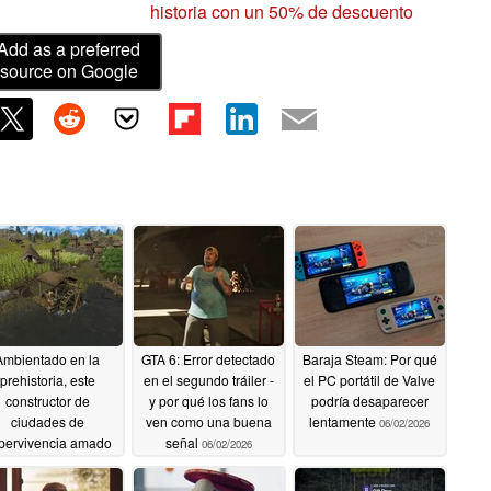
historia con un 50% de descuento
Add as a preferred
source on Google
Ambientado en la
GTA 6: Error detectado
Baraja Steam: Por qué
prehistoria, este
en el segundo tráiler -
el PC portátil de Valve
constructor de
y por qué los fans lo
podría desaparecer
ciudades de
ven como una buena
lentamente
06/02/2026
pervivencia amado
señal
06/02/2026
por el 86% de los
ugadores tiene un