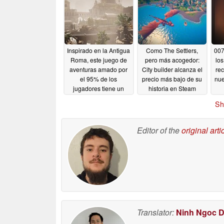
50
Inspirado en la Antigua
Como The Settlers,
007
Roma, este juego de
pero más acogedor:
los
aventuras amado por
City builder alcanza el
rec
el 95% de los
precio más bajo de su
nue
jugadores tiene un
historia en Steam
75% de descuento en
06/02/2026
Sh
Steam
06/02/2026
Editor of the
original arti
Translator:
Ninh Ngoc 