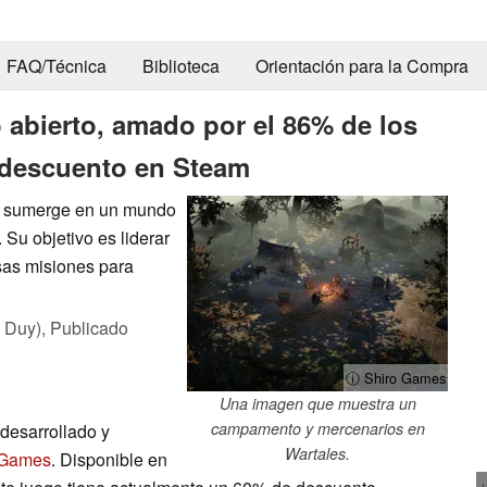
FAQ/Técnica
Biblioteca
Orientación para la Compra
 abierto, amado por el 86% de los
 descuento en Steam
e sumerge en un mundo
Su objetivo es liderar
sas misiones para
 Duy),
Publicado
ⓘ Shiro Games
Una imagen que muestra un
campamento y mercenarios en
desarrollado y
Wartales.
 Games
. Disponible en