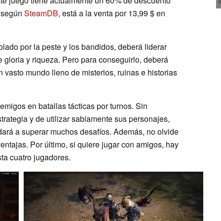
ste juego tiene actualmente un 60% de descuento
, según
SteamDB
, está a la venta por 13,99 $ en
do por la peste y los bandidos, deberá liderar
gloria y riqueza. Pero para conseguirlo, deberá
n vasto mundo lleno de misterios, ruinas e historias
migos en batallas tácticas por turnos. Sin
trategia y de utilizar sabiamente sus personajes,
dará a superar muchos desafíos. Además, no olvide
tajas. Por último, si quiere jugar con amigos, hay
ta cuatro jugadores.