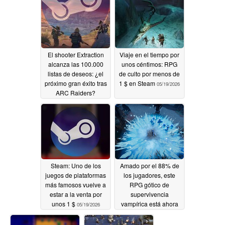
de descuento
Steam
05/21/2026
05/20/2026
El shooter Extraction
Viaje en el tiempo por
alcanza las 100.000
unos céntimos: RPG
listas de deseos: ¿el
de culto por menos de
próximo gran éxito tras
1 $ en Steam
05/19/2026
ARC Raiders?
05/19/2026
Steam: Uno de los
Amado por el 88% de
juegos de plataformas
los jugadores, este
más famosos vuelve a
RPG gótico de
estar a la venta por
supervivencia
unos 1 $
vampírica está ahora
05/19/2026
en su punto más bajo
en Steam
05/18/2026