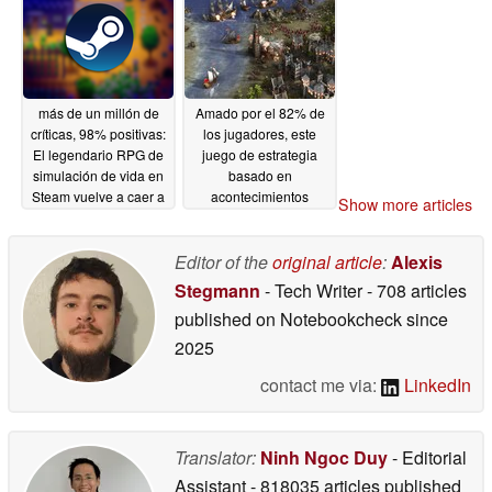
más de un millón de
Amado por el 82% de
críticas, 98% positivas:
los jugadores, este
El legendario RPG de
juego de estrategia
simulación de vida en
basado en
Steam vuelve a caer a
acontecimientos
Show more articles
mínimos históricos
históricos tiene un 66%
de descuento en
05/18/2026
Steam
Editor of the
original article
:
Alexis
05/18/2026
Stegmann
- Tech Writer
- 708 articles
published on Notebookcheck
since
2025
contact me via:
LinkedIn
Translator:
Ninh Ngoc Duy
- Editorial
Assistant
- 818035 articles published