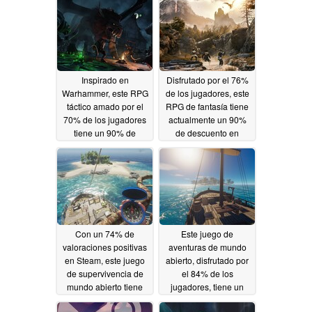
Inspirado en
Disfrutado por el 76%
Warhammer, este RPG
de los jugadores, este
táctico amado por el
RPG de fantasía tiene
70% de los jugadores
actualmente un 90%
tiene un 90% de
de descuento en
descuento en Steam
Steam
05/22/2026
05/23/2026
Con un 74% de
Este juego de
valoraciones positivas
aventuras de mundo
en Steam, este juego
abierto, disfrutado por
de supervivencia de
el 84% de los
mundo abierto tiene
jugadores, tiene un
actualmente un 50%
50% de descuento en