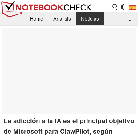
Home
Análisis
Noticias
...
FAQ/Técnica
Biblioteca
Orientación para la Compra
Busca
Contacto
La adicción a la IA es el principal objetivo
de Microsoft para ClawPilot, según