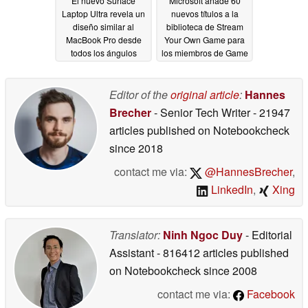
El nuevo Surface
Microsoft añade 60
Laptop Ultra revela un
nuevos títulos a la
diseño similar al
biblioteca de Stream
MacBook Pro desde
Your Own Game para
todos los ángulos
los miembros de Game
Pass
06/02/2026
06/02/2026
Editor of the
original article
:
Hannes
Brecher
- Senior Tech Writer
- 21947
articles published on Notebookcheck
since 2018
contact me via:
@HannesBrecher
,
LinkedIn
,
Xing
Translator:
Ninh Ngoc Duy
- Editorial
Assistant
- 816412 articles published
on Notebookcheck
since 2008
contact me via:
Facebook