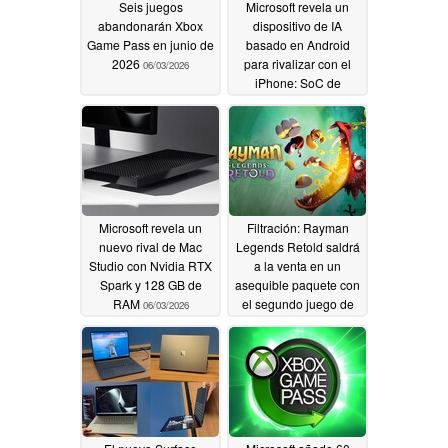
Seis juegos
Microsoft revela un
abandonarán Xbox
dispositivo de IA
Game Pass en junio de
basado en Android
2026
para rivalizar con el
06/03/2026
iPhone: SoC de
Qualcomm, cámara
frontal, pantalla
pequeña, 5G
06/03/2026
Microsoft revela un
Filtración: Rayman
nuevo rival de Mac
Legends Retold saldrá
Studio con Nvidia RTX
a la venta en un
Spark y 128 GB de
asequible paquete con
RAM
el segundo juego de
06/03/2026
Rayman
06/02/2026