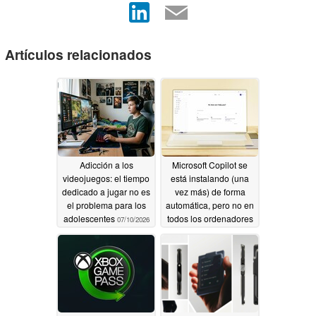
Artículos relacionados
Adicción a los
Microsoft Copilot se
videojuegos: el tiempo
está instalando (una
dedicado a jugar no es
vez más) de forma
el problema para los
automática, pero no en
adolescentes
todos los ordenadores
07/10/2026
con Windows 11
06/22/2026