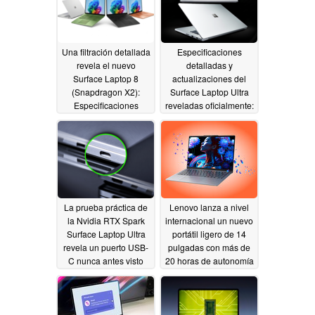
Una filtración detallada
Especificaciones
revela el nuevo
detalladas y
Surface Laptop 8
actualizaciones del
(Snapdragon X2):
Surface Laptop Ultra
Especificaciones
reveladas oficialmente:
completas, colores,
¿Un MacBook Pro con
fecha de lanzamiento
Windows 11?
06/04/2026
06/04/2026
La prueba práctica de
Lenovo lanza a nivel
la Nvidia RTX Spark
internacional un nuevo
Surface Laptop Ultra
portátil ligero de 14
revela un puerto USB-
pulgadas con más de
C nunca antes visto
20 horas de autonomía
y doble ranura SSD
06/03/2026
06/03/2026