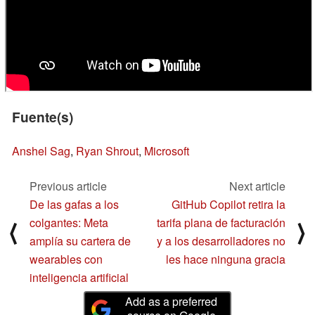
Fuente(s)
Anshel Sag
,
Ryan Shrout
,
Microsoft
Previous article
Next article
De las gafas a los
GitHub Copilot retira la
colgantes: Meta
tarifa plana de facturación
⟨
⟩
amplía su cartera de
y a los desarrolladores no
wearables con
les hace ninguna gracia
inteligencia artificial
Add as a preferred