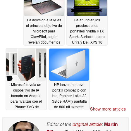
La adicción a la IA es
Se anuncian los
el principal objetivo de
precios de los
Microsoft para
portátiles Nvidia RTX
ClawPilot, según
Spark: Surface Laptop
revelan documentos
Ultra y Dell XPS 16
filtrados
rivalizarán con el
06/03/2026
MacBook Pro
06/03/2026
Microsoft revela un
HP lanza un nuevo
dispositivo de IA
portátil compacto con
basado en Android
Intel Panther Lake, 32
para rivalizar con el
GB de RAM y pantalla
iPhone: SoC de
de 800 nit
06/03/2026
Show more articles
Qualcomm, cámara
frontal, pantalla
pequeña, 5G
Editor of the
original article
:
Martin
06/03/2026