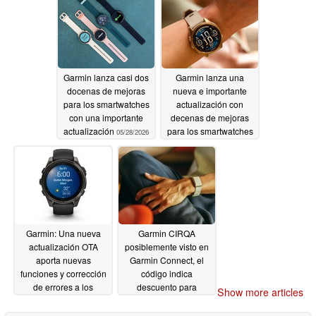
Garmin lanza casi dos
Garmin lanza una
docenas de mejoras
nueva e importante
para los smartwatches
actualización con
con una importante
decenas de mejoras
actualización
para los smartwatches
05/28/2026
de gama alta
05/27/2026
Garmin: Una nueva
Garmin CIRQA
actualización OTA
posiblemente visto en
aporta nuevas
Garmin Connect, el
funciones y corrección
código indica
de errores a los
descuento para
Show more articles
smartwatches
abonados
05/22/2026
05/21/2026