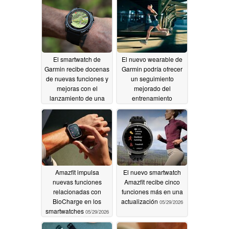
continua de la salud
06/03/2026
06/03/2026
El smartwatch de
El nuevo wearable de
Garmin recibe docenas
Garmin podría ofrecer
de nuevas funciones y
un seguimiento
mejoras con el
mejorado del
lanzamiento de una
entrenamiento
gran actualización
06/02/2026
06/02/2026
Amazfit impulsa
El nuevo smartwatch
nuevas funciones
Amazfit recibe cinco
relacionadas con
funciones más en una
BioCharge en los
actualización
05/29/2026
smartwatches
05/29/2026