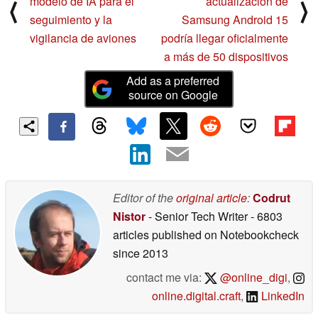
modelo de IA para el
actualización de
⟨
⟩
seguimiento y la
Samsung Android 15
vigilancia de aviones
podría llegar oficialmente
a más de 50 dispositivos
Add as a preferred
source on Google
Editor of the
original article
:
Codrut
Nistor
- Senior Tech Writer
- 6803
articles published on Notebookcheck
since 2013
contact me via:
@online_digi
,
online.digital.craft
,
LinkedIn