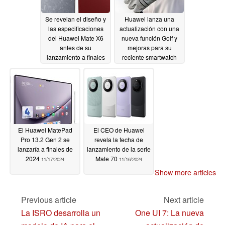
Se revelan el diseño y
Huawei lanza una
las especificaciones
actualización con una
del Huawei Mate X6
nueva función Golf y
antes de su
mejoras para su
lanzamiento a finales
reciente smartwatch
de noviembre de 2024
11/20/2024
11/21/2024
El Huawei MatePad
El CEO de Huawei
Pro 13.2 Gen 2 se
revela la fecha de
lanzaría a finales de
lanzamiento de la serie
2024
Mate 70
11/17/2024
11/16/2024
Show more articles
Previous article
Next article
La ISRO desarrolla un
One UI 7: La nueva