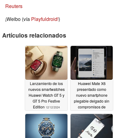
Reuters
¡Weibo (vía
Playfuldroid!
)
Artículos relacionados
Lanzamiento de los
Huawei Mate X6
nuevos smartwatches
presentado como
Huawei Watch GT 5 y
nuevo smartphone
GT 5 Pro Festive
plegable delgado sin
Edition
compromisos de
12/12/2024
hardware de cámara
11/26/2024