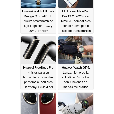
Huawei Watch Ultimate
El Huawei MatePad
Design Oro Zafiro: El
Pro 13.2 (2025) y el
nuevo smartwatch de
Mate 70, compatibles
lujo llega con ECG y
con el nuevo gesto
UWB
físico de transferencia
11/26/2024
de archivos basado en
IA
11/26/2024
Huawei FreeBuds Pro
Huawei Watch GT 5:
4 listos para su
Lanzamiento de la
lanzamiento como los
actualización global
primeros auriculares
con funciones de
HarmonyOS Next del
mapas mejoradas
mundo
11/25/2024
11/23/2024