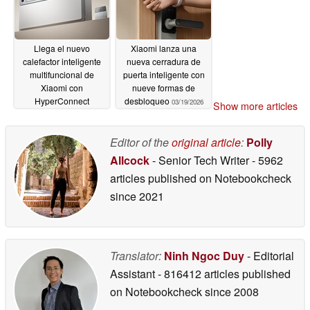
Llega el nuevo
Xiaomi lanza una
calefactor inteligente
nueva cerradura de
multifuncional de
puerta inteligente con
Xiaomi con
nueve formas de
HyperConnect
desbloqueo
03/19/2026
Show more articles
03/19/2026
Editor of the
original article
:
Polly
Allcock
- Senior Tech Writer
- 5962
articles published on Notebookcheck
since 2021
Translator:
Ninh Ngoc Duy
- Editorial
Assistant
- 816412 articles published
on Notebookcheck
since 2008