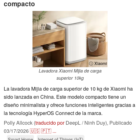
compacto
ⓘ Xiaomi
Lavadora Xiaomi Mijia de carga
superior 10kg
La lavadora Mijia de carga superior de 10 kg de Xiaomi ha
sido lanzada en China. Este modelo compacto tiene un
diseño minimalista y ofrece funciones inteligentes gracias a
la tecnología HyperOS Connect de la marca.
Polly Allcock (
traducido por
DeepL / Ninh Duy),
Publicado
03/17/2026
🇺🇸
🇵🇹
...
Smart Home
Internet of Things (IoT)