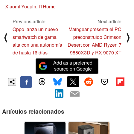
Xiaomi Youpin
,
ITHome
Previous article
Next article
Oppo lanza un nuevo
Maingear presenta el PC
⟨
⟩
smartwatch de gama
preconstruido Crimson
alta con una autonomía
Desert con AMD Ryzen 7
de hasta 16 días
9850X3D y RX 9070 XT
Add as a preferred
source on Google
Artículos relacionados