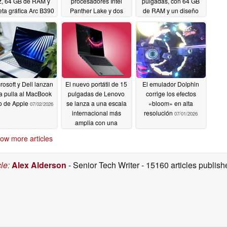
, 64 GB de RAM y
procesadores Intel
pulgadas, con 64 GB
jeta gráfica Arc B390
Panther Lake y dos
de RAM y un diseño
tamaños de pantalla
ligero
07/02/2026
07/02/2026
07/02/2026
rosoft y Dell lanzan
El nuevo portátil de 15
El emulador Dolphin
a pulla al MacBook
pulgadas de Lenovo
corrige los efectos
o de Apple
se lanza a una escala
«bloom» en alta
07/02/2026
internacional más
resolución
07/01/2026
amplia con una
pantalla OLED de
ow more articles
1.100 nits y 48 GB de
VRAM
07/01/2026
cle
:
Alex Alderson
- Senior Tech Writer
- 15160 articles publi