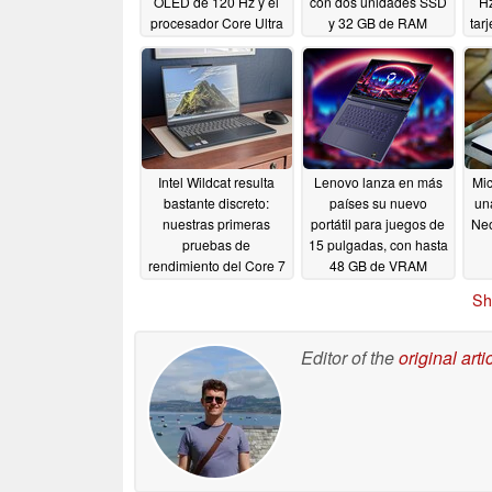
OLED de 120 Hz y el
con dos unidades SSD
Hz
procesador Core Ultra
y 32 GB de RAM
tar
X9 388H de gama alta
07/05/2026
07/06/2026
Intel Wildcat resulta
Lenovo lanza en más
Mic
bastante discreto:
países su nuevo
un
nuestras primeras
portátil para juegos de
Ne
pruebas de
15 pulgadas, con hasta
rendimiento del Core 7
48 GB de VRAM
350 arrojan cifras de
07/02/2026
Sh
rendimiento bastante
modestas
07/02/2026
Editor of the
original arti