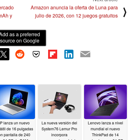
ercado
Amazon anuncia la oferta de Luna para
⟩
 mAh y
julio de 2026, con 12 juegos gratuitos
Add as a preferred
source on Google
P lanza un nuevo
La nueva versión del
Lenovo lanza a nivel
tátil de 16 pulgadas
System76 Lemur Pro
mundial el nuevo
on pantalla de 240
incorpora
ThinkPad de 14