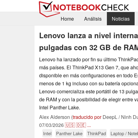
Home
Análisis
Noticias
Lenovo lanza a nivel intern
pulgadas con 32 GB de RAM 
Lenovo ha lanzado por fin su último ThinkPa
más países. El ThinkPad X13 Gen 7, que aho
disponible en más configuraciones en todo 
menos de 1 kg incluso con su batería opcion
Lenovo comercializa este portátil de 13 pul
de RAM y con la posibilidad de elegir entre 
Intel Panther Lake.
Alex Alderson (
traducido por
DeepL / Ninh D
07/03/2026
🇺🇸
🇩🇪
...
Intel
Panther Lake
ThinkPad
Laptop / Not