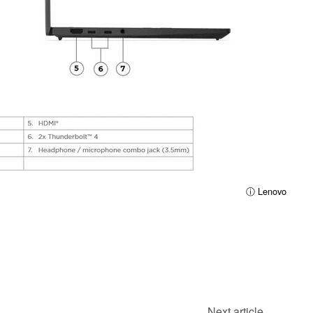
ⓘ Lenovo
Next article