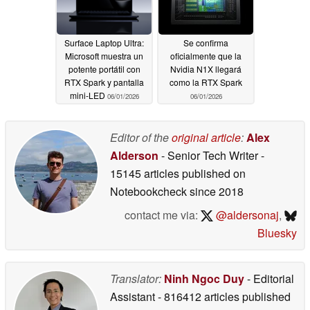
Surface Laptop Ultra:
Se confirma
Microsoft muestra un
oficialmente que la
potente portátil con
Nvidia N1X llegará
RTX Spark y pantalla
como la RTX Spark
mini-LED
06/01/2026
06/01/2026
Editor of the
original article
:
Alex
Alderson
- Senior Tech Writer
-
15145 articles published on
Notebookcheck
since 2018
contact me via:
@aldersonaj
,
Bluesky
Translator:
Ninh Ngoc Duy
- Editorial
Assistant
- 816412 articles published