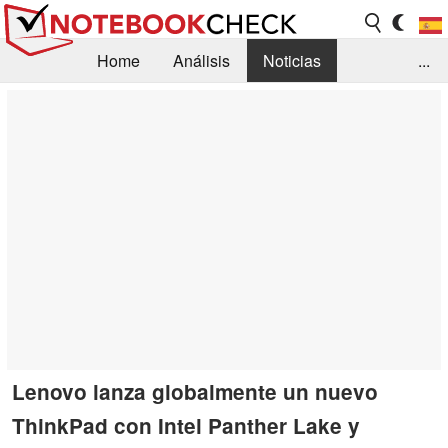
Home
Análisis
Noticias
...
FAQ/Técnica
Biblioteca
Orientación para la Compra
Busca
Contacto
Lenovo lanza globalmente un nuevo
ThinkPad con Intel Panther Lake y