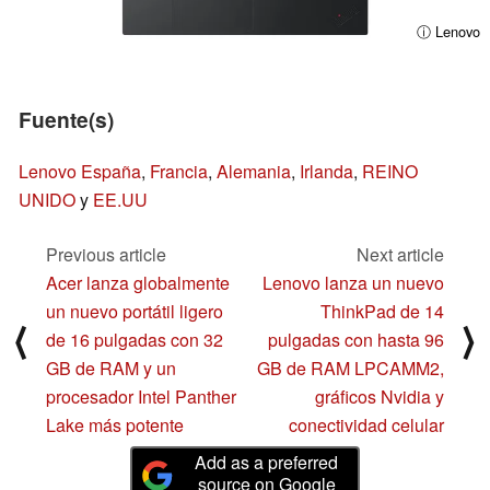
ⓘ Lenovo
Fuente(s)
Lenovo España
,
Francia
,
Alemania
,
Irlanda
,
REINO
UNIDO
y
EE.UU
Previous article
Next article
Acer lanza globalmente
Lenovo lanza un nuevo
un nuevo portátil ligero
ThinkPad de 14
⟨
⟩
de 16 pulgadas con 32
pulgadas con hasta 96
GB de RAM y un
GB de RAM LPCAMM2,
procesador Intel Panther
gráficos Nvidia y
Lake más potente
conectividad celular
Add as a preferred
source on Google