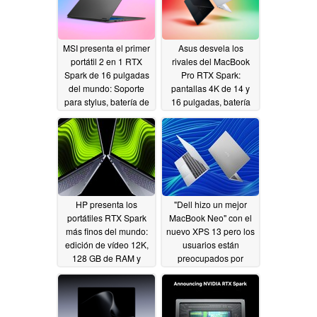
MSI presenta el primer
Asus desvela los
portátil 2 en 1 RTX
rivales del MacBook
Spark de 16 pulgadas
Pro RTX Spark:
del mundo: Soporte
pantallas 4K de 14 y
para stylus, batería de
16 pulgadas, batería
99,9 Wh
de 99,9 Wh y 128 GB
06/02/2026
de RAM
06/01/2026
HP presenta los
"Dell hizo un mejor
portátiles RTX Spark
MacBook Neo" con el
más finos del mundo:
nuevo XPS 13 pero los
edición de vídeo 12K,
usuarios están
128 GB de RAM y
preocupados por
batería para todo el día
Windows 11 en 8 GB
de RAM
06/01/2026
06/01/2026