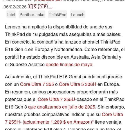
06/02/2026
🇺🇸
🇩🇪
...
Intel
Panther Lake
ThinkPad
Launch
Lenovo ha ampliado la disponibilidad de uno de sus
ThinkPad de 16 pulgadas más asequibles a más países.
En concreto, la compañía ha lanzado ahora el ThinkPad
E16 Gen 4 en Europa y Norteamérica. Como referencia, el
portátil ha estado disponible en Australia, Asia Oriental y
el Sudeste Asiático
desde finales de mayo
.
Actualmente, el ThinkPad E16 Gen 4 puede configurarse
con un
Core Ultra 7 355
o
Core Ultra 5 336H
en Europa.
En resumen, ambos procesadores proporcionarán más
potencia que el
Core Ultra 7 255U
-basado en el ThinkPad
E16 Gen 3
que analizamos en julio de 2025
. Sin embargo,
nuestras pruebas comparativas indican que su
Core Ultra
7 255H
-
(actualmente 1.289 $ en Amazon)
tiene ventaja
sobre el ThinkPad E16 Gen 4. Dejando eso a un lado, el