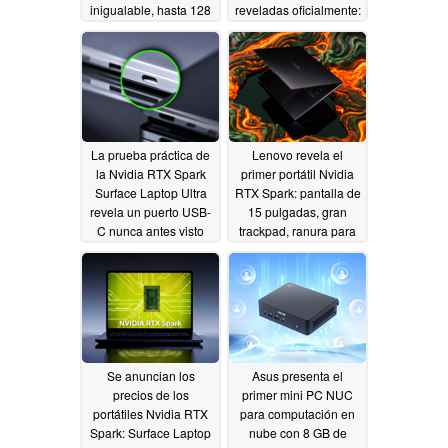
inigualable, hasta 128
reveladas oficialmente:
GB de RAM
¿Un MacBook Pro con
06/08/2026
Windows 11?
06/04/2026
La prueba práctica de
Lenovo revela el
la Nvidia RTX Spark
primer portátil Nvidia
Surface Laptop Ultra
RTX Spark: pantalla de
revela un puerto USB-
15 pulgadas, gran
C nunca antes visto
trackpad, ranura para
tarjeta SD
06/03/2026
06/03/2026
Se anuncian los
Asus presenta el
precios de los
primer mini PC NUC
portátiles Nvidia RTX
para computación en
Spark: Surface Laptop
nube con 8 GB de