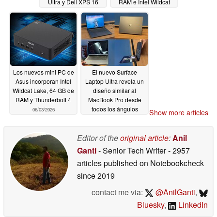
Ultra y Dell XPS 16
RAM e Intel Wildcat
rivalizarán con el
Lake
06/03/2026
MacBook Pro
06/03/2026
Los nuevos mini PC de
El nuevo Surface
Asus incorporan Intel
Laptop Ultra revela un
Wildcat Lake, 64 GB de
diseño similar al
RAM y Thunderbolt 4
MacBook Pro desde
todos los ángulos
06/03/2026
Show more articles
06/02/2026
Editor of the
original article
:
Anil
Ganti
- Senior Tech Writer
- 2957
articles published on Notebookcheck
since 2019
contact me via:
@AnilGanti
,
Bluesky
,
LinkedIn