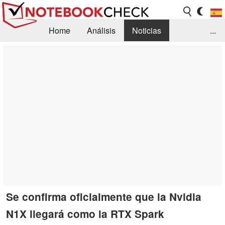
Home
Análisis
Noticias
...
FAQ/Técnica
Biblioteca
Orientación para la Compra
Busca
Contacto
Se confirma oficialmente que la Nvidia
N1X llegará como la RTX Spark