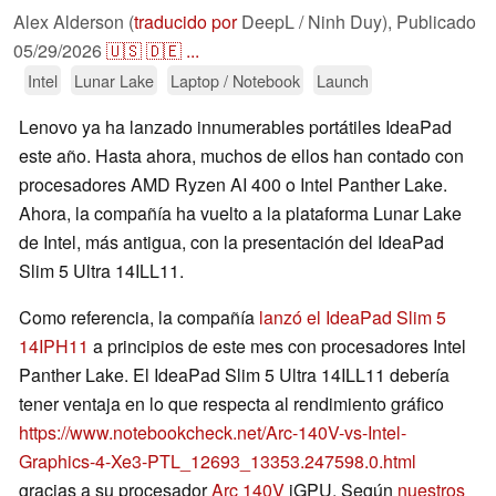
Alex Alderson (
traducido por
DeepL / Ninh Duy),
Publicado
05/29/2026
🇺🇸
🇩🇪
...
Intel
Lunar Lake
Laptop / Notebook
Launch
Lenovo ya ha lanzado innumerables portátiles IdeaPad
este año. Hasta ahora, muchos de ellos han contado con
procesadores AMD Ryzen AI 400 o Intel Panther Lake.
Ahora, la compañía ha vuelto a la plataforma Lunar Lake
de Intel, más antigua, con la presentación del IdeaPad
Slim 5 Ultra 14ILL11.
Como referencia, la compañía
lanzó el IdeaPad Slim 5
14IPH11
a principios de este mes con procesadores Intel
Panther Lake. El IdeaPad Slim 5 Ultra 14ILL11 debería
tener ventaja en lo que respecta al rendimiento gráfico
https://www.notebookcheck.net/Arc-140V-vs-Intel-
Graphics-4-Xe3-PTL_12693_13353.247598.0.html
gracias a su procesador
Arc 140V
iGPU. Según
nuestros