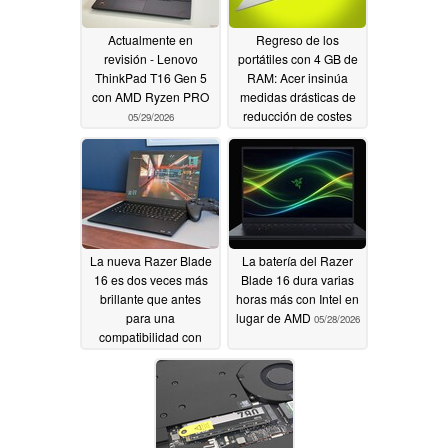
Actualmente en
Regreso de los
revisión - Lenovo
portátiles con 4 GB de
ThinkPad T16 Gen 5
RAM: Acer insinúa
con AMD Ryzen PRO
medidas drásticas de
reducción de costes
05/29/2026
05/29/2026
La nueva Razer Blade
La batería del Razer
16 es dos veces más
Blade 16 dura varias
brillante que antes
horas más con Intel en
para una
lugar de AMD
05/28/2026
compatibilidad con
HDR
significativamente
mejorada
05/28/2026