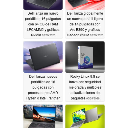
Dell lanza un nuevo
Dell lanza globalmente
portátil de 16 pulgadas
un nuevo portátil ligero
con 64 GB de RAM
de 14 pulgadas con
LPCAMM2 y gráficos
Arc B390 y gráficos
Nvidia
Radeon 890M
05/30/2026
05/30/2026
Dell lanza nuevos
Rocky Linux 9.8 se
portátiles de 16
lanza con seguridad
pulgadas con
mejorada y múltiples
procesadores AMD
actualizaciones de
Ryzen o Intel Panther
paquetes
05/29/2026
Lake y 64 GB de RAM
LPCAMM2
05/30/2026