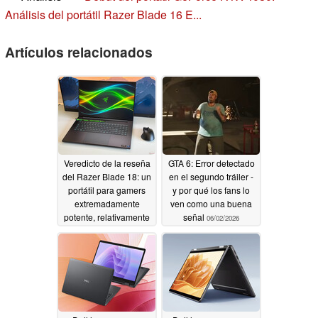
Análisis del portátil Razer Blade 16 E...
Artículos relacionados
Veredicto de la reseña
GTA 6: Error detectado
del Razer Blade 18: un
en el segundo tráiler -
portátil para gamers
y por qué los fans lo
extremadamente
ven como una buena
potente, relativamente
señal
06/02/2026
silencioso y muy caro
07/22/2026