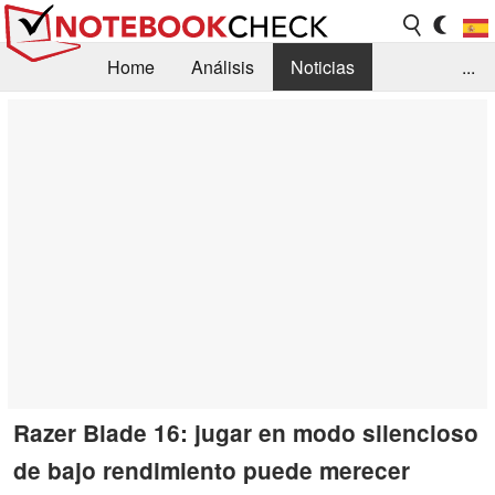
Home
Análisis
Noticias
...
FAQ/Técnica
Biblioteca
Orientación para la Compra
Busca
Contacto
Razer Blade 16: jugar en modo silencioso
de bajo rendimiento puede merecer