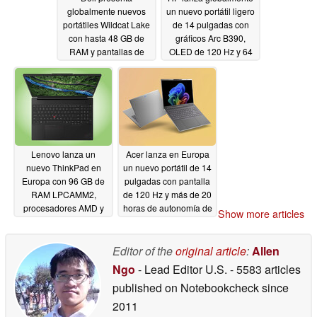
globalmente nuevos
un nuevo portátil ligero
portátiles Wildcat Lake
de 14 pulgadas con
con hasta 48 GB de
gráficos Arc B390,
RAM y pantallas de
OLED de 120 Hz y 64
120 Hz
GB de RAM
05/29/2026
05/29/2026
Lenovo lanza un
Acer lanza en Europa
nuevo ThinkPad en
un nuevo portátil de 14
Europa con 96 GB de
pulgadas con pantalla
RAM LPCAMM2,
de 120 Hz y más de 20
procesadores AMD y
horas de autonomía de
Show more articles
pantalla OLED de 120
batería
05/29/2026
Hz
05/29/2026
Editor of the
original article
:
Allen
Ngo
- Lead Editor U.S.
- 5583 articles
published on Notebookcheck
since
2011