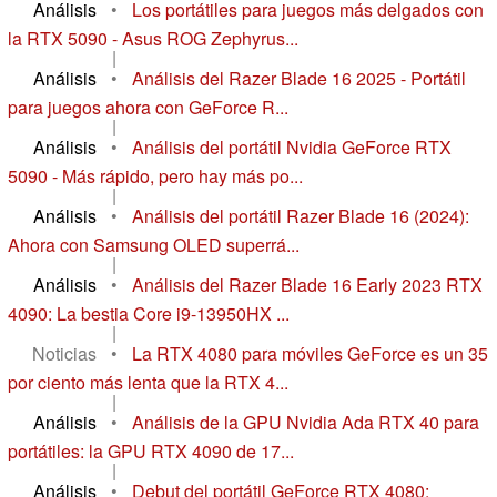
Análisis
•
Los portátiles para juegos más delgados con
la RTX 5090 - Asus ROG Zephyrus...
|
Análisis
•
Análisis del Razer Blade 16 2025 - Portátil
para juegos ahora con GeForce R...
|
Análisis
•
Análisis del portátil Nvidia GeForce RTX
5090 - Más rápido, pero hay más po...
|
Análisis
•
Análisis del portátil Razer Blade 16 (2024):
Ahora con Samsung OLED superrá...
|
Análisis
•
Análisis del Razer Blade 16 Early 2023 RTX
4090: La bestia Core i9-13950HX ...
|
Noticias
•
La RTX 4080 para móviles GeForce es un 35
por ciento más lenta que la RTX 4...
|
Análisis
•
Análisis de la GPU Nvidia Ada RTX 40 para
portátiles: la GPU RTX 4090 de 17...
|
Análisis
•
Debut del portátil GeForce RTX 4080: