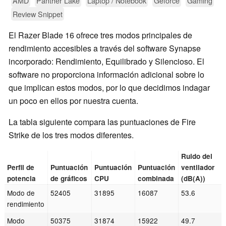
AMD
Panther Lake
Laptop / Notebook
Geforce
Gaming
Review Snippet
El Razer Blade 16 ofrece tres modos principales de
rendimiento accesibles a través del software Synapse
incorporado: Rendimiento, Equilibrado y Silencioso. El
software no proporciona información adicional sobre lo
que implican estos modos, por lo que decidimos indagar
un poco en ellos por nuestra cuenta.
La tabla siguiente compara las puntuaciones de Fire
Strike de los tres modos diferentes.
Ruido del
Perfil de
Puntuación
Puntuación
Puntuación
ventilador
potencia
de gráficos
CPU
combinada
(dB(A))
Modo de
52405
31895
16087
53.6
rendimiento
Modo
50375
31874
15922
49.7