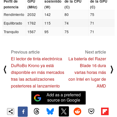
Perfil de
GPU
sostenido
de la CPU
de la GPU
potencia
(MHz)
(W)
(C)
(C)
Rendimiento
2032
142
80
75
Equilibrado
1762
115
74
71
Tranquilo
1567
95
75
71
Previous article
Next article
El lector de tinta electrónica
La batería del Razer
DuRoBo Krono ya está
Blade 16 dura
⟨
⟩
disponible en más mercados
varias horas más
tras las actualizaciones
con Intel en lugar de
posteriores al lanzamiento
AMD
Add as a preferred
source on Google