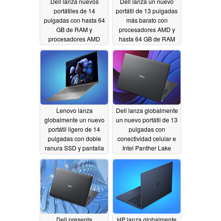
Dell lanza nuevos
Dell lanza un nuevo
portátiles de 14
portátil de 13 pulgadas
pulgadas con hasta 64
más barato con
GB de RAM y
procesadores AMD y
procesadores AMD
hasta 64 GB de RAM
Ryzen o Intel Panther
05/29/2026
05/29/2026
Lenovo lanza
Dell lanza globalmente
globalmente un nuevo
un nuevo portátil de 13
portátil ligero de 14
pulgadas con
pulgadas con doble
conectividad celular e
ranura SSD y pantalla
Intel Panther Lake
de 120 Hz
05/29/2026
05/29/2026
Dell presenta
HP lanza globalmente