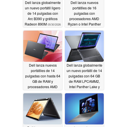
Dell lanza globalmente
Dell lanza nuevos
un nuevo portátil ligero
portátiles de 16
de 14 pulgadas con
pulgadas con
Arc B390 y gráficos
procesadores AMD
Radeon 890M
Ryzen o Intel Panther
05/30/2026
Lake y 64 GB de RAM
LPCAMM2
05/30/2026
Dell lanza nuevos
Dell lanza globalmente
portátiles de 14
un nuevo portátil de 14
pulgadas con hasta 64
pulgadas con 64 GB
GB de RAM y
de RAM LPCAMM2,
procesadores AMD
Intel Panther Lake y
Ryzen o Intel Panther
Ubuntu Linux
05/29/2026
05/29/2026