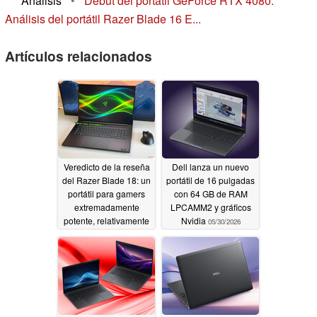
Análisis
•
Debut del portátil GeForce RTX 4080:
Análisis del portátil Razer Blade 16 E...
Artículos relacionados
Veredicto de la reseña
Dell lanza un nuevo
del Razer Blade 18: un
portátil de 16 pulgadas
portátil para gamers
con 64 GB de RAM
extremadamente
LPCAMM2 y gráficos
potente, relativamente
Nvidia
05/30/2026
silencioso y muy caro
07/22/2026