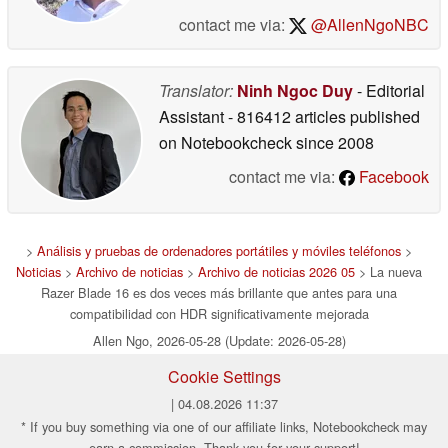
contact me via:
@AllenNgoNBC
Translator:
Ninh Ngoc Duy
- Editorial
Assistant
- 816412 articles published
on Notebookcheck
since 2008
contact me via:
Facebook
>
Análisis y pruebas de ordenadores portátiles y móviles teléfonos
>
Noticias
>
Archivo de noticias
>
Archivo de noticias 2026 05
> La nueva
Razer Blade 16 es dos veces más brillante que antes para una
compatibilidad con HDR significativamente mejorada
Allen Ngo, 2026-05-28 (Update: 2026-05-28)
Cookie Settings
| 04.08.2026 11:37
* If you buy something via one of our affiliate links, Notebookcheck may
earn a commission. Thank you for your support!