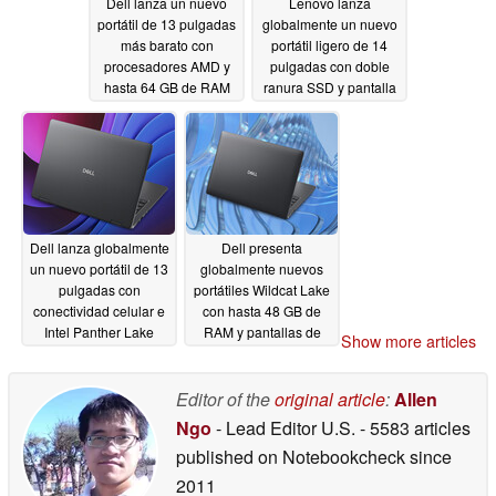
Dell lanza un nuevo
Lenovo lanza
portátil de 13 pulgadas
globalmente un nuevo
más barato con
portátil ligero de 14
procesadores AMD y
pulgadas con doble
hasta 64 GB de RAM
ranura SSD y pantalla
de 120 Hz
05/29/2026
05/29/2026
Dell lanza globalmente
Dell presenta
un nuevo portátil de 13
globalmente nuevos
pulgadas con
portátiles Wildcat Lake
conectividad celular e
con hasta 48 GB de
Intel Panther Lake
RAM y pantallas de
Show more articles
120 Hz
05/29/2026
05/29/2026
Editor of the
original article
:
Allen
Ngo
- Lead Editor U.S.
- 5583 articles
published on Notebookcheck
since
2011