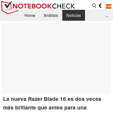
Home
Análisis
Noticias
...
FAQ/Técnica
Biblioteca
Orientación para la Compra
Busca
Contacto
La nueva Razer Blade 16 es dos veces
más brillante que antes para una