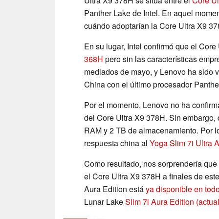
Ultra X9 378H se sitúa entre el
Core Ul
Panther Lake de Intel. En aquel moment
cuándo adoptarían la Core Ultra X9 37
En su lugar, Intel confirmó que el Cor
368H
pero sin las características emp
mediados de mayo, y Lenovo ha sido vi
China con el último procesador Panther
Por el momento, Lenovo no ha confirma
del Core Ultra X9 378H. Sin embargo, 
RAM y 2 TB de almacenamiento. Por lo 
respuesta china al
Yoga Slim 7i Ultra A
Como resultado, nos sorprendería que 
el Core Ultra X9 378H a finales de este
Aura Edition está
ya disponible en tod
Lunar Lake
Slim 7i Aura Edition
(actua