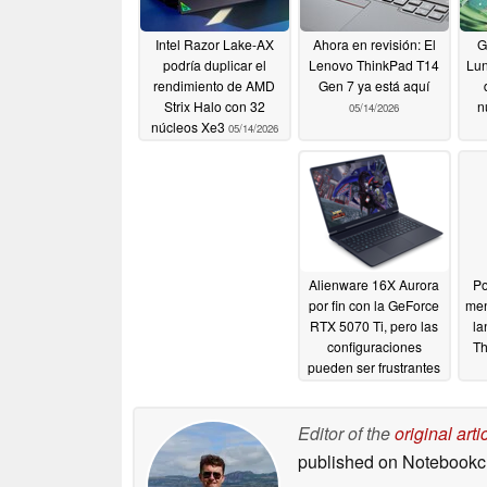
Intel Razor Lake-AX
Ahora en revisión: El
G
podría duplicar el
Lenovo ThinkPad T14
Lun
rendimiento de AMD
Gen 7 ya está aquí
Strix Halo con 32
n
05/14/2026
núcleos Xe3
05/14/2026
Alienware 16X Aurora
Po
por fin con la GeForce
men
RTX 5070 Ti, pero las
la
configuraciones
Th
pueden ser frustrantes
05/13/2026
Editor of the
original arti
published on Notebook