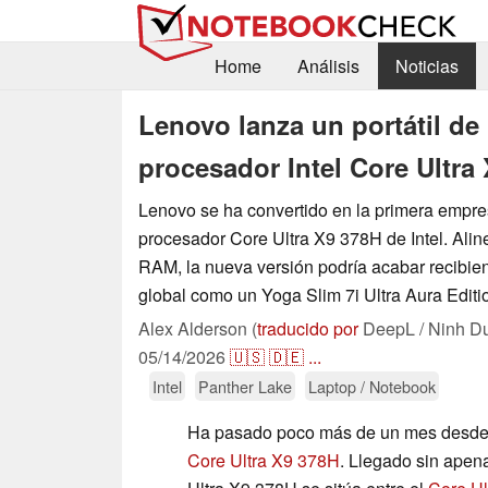
Home
Análisis
Noticias
Lenovo lanza un portátil de
procesador Intel Core Ultra
Lenovo se ha convertido en la primera empre
procesador Core Ultra X9 378H de Intel. Ali
RAM, la nueva versión podría acabar recibie
global como un Yoga Slim 7i Ultra Aura Editi
Alex Alderson (
traducido por
DeepL / Ninh D
05/14/2026
🇺🇸
🇩🇪
...
Intel
Panther Lake
Laptop / Notebook
Ha pasado poco más de un mes desd
Core Ultra X9 378H
. Llegado sin apena