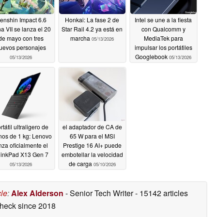
enshin Impact 6.6
Honkai: La fase 2 de
Intel se une a la fiesta
a VII se lanza el 20
Star Rail 4.2 ya está en
con Qualcomm y
de mayo con tres
marcha
MediaTek para
05/13/2026
uevos personajes
impulsar los portátiles
Googlebook
05/13/2026
05/13/2026
rtátil ultraligero de
el adaptador de CA de
os de 1 kg: Lenovo
65 W para el MSI
nza oficialmente el
Prestige 16 AI+ puede
inkPad X13 Gen 7
embotellar la velocidad
de carga
05/13/2026
05/10/2026
cle
:
Alex Alderson
- Senior Tech Writer
- 15142 articles
check
since 2018