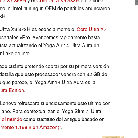
tra X7 368H
y el
Core Ultra X9 388H
en la línea
o, ni Intel ni ningún OEM de portátiles anunciaron
8H.
e Ultra X9 378H es esencialmente el
Core Ultra X7
resariales vPro. Avancemos rápidamente hasta
sta actualizando el Yoga Air 14 Ultra Aura en
 Lake de Intel.
do cuánto pretende cobrar por su primera versión
detalla que este procesador vendrá con 32 GB de
que parece, el Yoga Air 14 Ultra Aura es la
ura Edition
.
Lenovo refrescara silenciosamente este último con
 año. Para contextualizar, el Yoga Slim 7i Ultra
o el mundo
como sustituto del antiguo basado en
lmente 1.199 $ en Amazon)
.