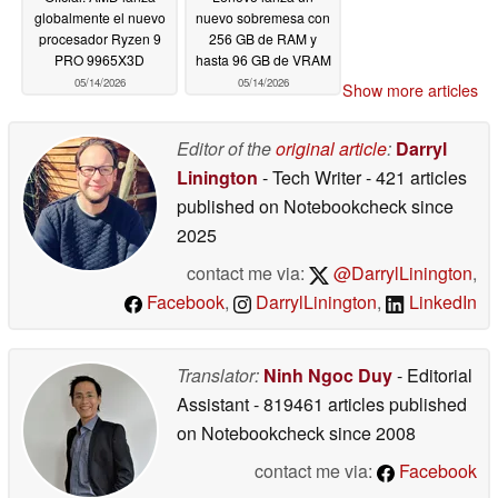
globalmente el nuevo
nuevo sobremesa con
procesador Ryzen 9
256 GB de RAM y
PRO 9965X3D
hasta 96 GB de VRAM
05/14/2026
05/14/2026
Show more articles
Editor of the
original article
:
Darryl
Linington
- Tech Writer
- 421 articles
published on Notebookcheck
since
2025
contact me via:
@DarrylLinington
,
Facebook
,
DarrylLinington
,
LinkedIn
Translator:
Ninh Ngoc Duy
- Editorial
Assistant
- 819461 articles published
on Notebookcheck
since 2008
contact me via:
Facebook