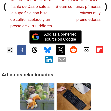
⟨
⟩
titanio de Casio sale a
Steam con unas primeras
la superficie con bisel
críticas muy
de zafiro facetado y un
prometedoras
precio de 7.700 dólares
Add as a preferred
source on Google
Artículos relacionados