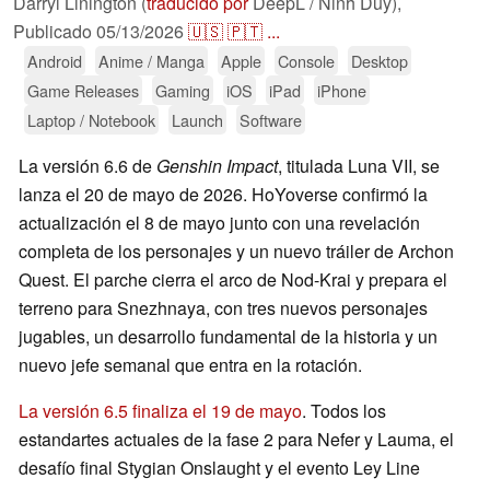
Darryl Linington (
traducido por
DeepL / Ninh Duy),
Publicado
05/13/2026
🇺🇸
🇵🇹
...
Android
Anime / Manga
Apple
Console
Desktop
Game Releases
Gaming
iOS
iPad
iPhone
Laptop / Notebook
Launch
Software
La versión 6.6 de
Genshin Impact
, titulada Luna VII, se
lanza el 20 de mayo de 2026. HoYoverse confirmó la
actualización el 8 de mayo junto con una revelación
completa de los personajes y un nuevo tráiler de Archon
Quest. El parche cierra el arco de Nod-Krai y prepara el
terreno para Snezhnaya, con tres nuevos personajes
jugables, un desarrollo fundamental de la historia y un
nuevo jefe semanal que entra en la rotación.
La versión 6.5 finaliza el 19 de mayo
. Todos los
estandartes actuales de la fase 2 para Nefer y Lauma, el
desafío final Stygian Onslaught y el evento Ley Line