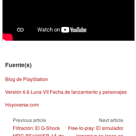
Fuente(s)
Blog de PlayStation
Versión 6.6 Luna VII Fecha de lanzamiento y personajes
Hoyoverse.com
Previous article
Next article
Filtración: El G-Shock
Free-to-play: El simulador
MRG-BF1000EB-1A de
inmersivo se lanza en