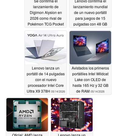
Se confirma el
Lenovo confirma el
lanzamiento de
lanzamiento mundial
Digimon Alysion en
de un nuevo portátil
2026 como rival de
para juegos de 15
Pokémon TCG Pocket
pulgadas con 48 GB
en móviles
de VRAM
05/14/2026
05/14/2026
Lenovo lanza un
Avistados los primeros
portátil de 14 pulgadas
portátiles Intel Wildcat
con el nuevo
Lake con OLED de
procesador Intel Core
hasta 165 Hz y 32 GB
Ultra X9 378H
de RAM
05/14/2026
05/14/2026
Oficial: AMD lanza
Lenovo lanza un