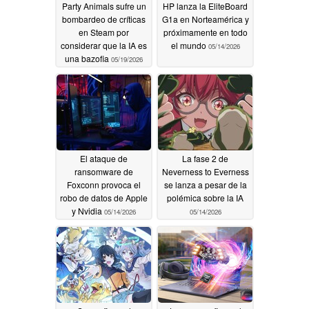
Party Animals sufre un
HP lanza la EliteBoard
bombardeo de críticas
G1a en Norteamérica y
en Steam por
próximamente en todo
considerar que la IA es
el mundo
05/14/2026
una bazofia
05/19/2026
El ataque de
La fase 2 de
ransomware de
Neverness to Everness
Foxconn provoca el
se lanza a pesar de la
robo de datos de Apple
polémica sobre la IA
y Nvidia
05/14/2026
05/14/2026