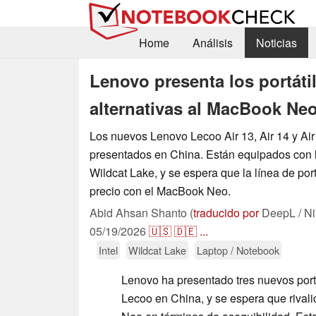
Home
Análisis
Noticias
Lenovo presenta los portát
alternativas al MacBook Ne
Los nuevos Lenovo Lecoo Air 13, Air 14 y Air
presentados en China. Están equipados con l
Wildcat Lake, y se espera que la línea de portá
precio con el MacBook Neo.
Abid Ahsan Shanto (
traducido por
DeepL / Ni
05/19/2026
🇺🇸
🇩🇪
...
Intel
Wildcat Lake
Laptop / Notebook
Lenovo ha presentado tres nuevos port
Lecoo en China, y se espera que rival