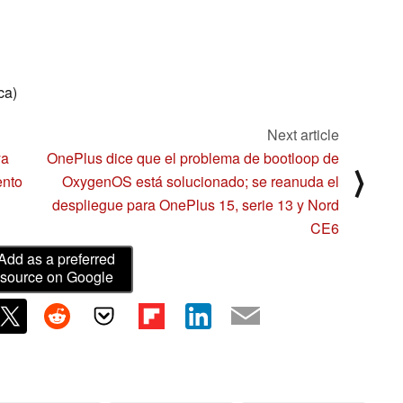
ca)
Next article
ya
OnePlus dice que el problema de bootloop de
⟩
ento
OxygenOS está solucionado; se reanuda el
despliegue para OnePlus 15, serie 13 y Nord
CE6
Add as a preferred
source on Google