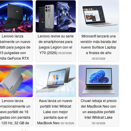
Lenovo lanza
Lenovo revive su serie
Microsoft lanzará una
obalmente un nuevo
de smartphones para
versión más barata del
tátil para juegos de
juegos Legion con el
nuevo Surface Laptop
15 pulgadas con
Y70 (2026)
a finales de año
05/20/2026
idia GeForce RTX
05/20/2026
5070 de 12 GB y
pantalla OLED de
1.100 nit
05/20/2026
Lenovo lanza
Asus lanza un nuevo
Chuwi rebaja el precio
ernacionalmente un
portátil Intel Wildcat
del MacBook Neo con
evo portátil de 16
Lake con mejor
un asequible portátil
gadas con pantalla
pantalla que el
Intel Wildcat Lake
 120 Hz, 32 GB de
MacBook Neo
05/18/2026
05/18/2026
M e Intel Panther