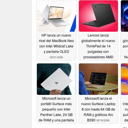
HP lanza un nuevo
Lenovo lanza
rival del MacBook Neo
globalmente el nuevo
gl
con Intel Wildcat Lake
ThinkPad de 14
por
y pantalla OLED
pulgadas con
procesadores AMD
Nv
05/21/2026
Zen 5 y 64 GB de RAM
05/20/2026
Microsoft lanza un
Microsoft lanza el
portátil Surface más
nuevo Surface Laptop
int
pequeño con Intel
8 con hasta 64 GB de
nu
Panther Lake, 24 GB
RAM y gráficos Arc
pul
de RAM y una pantalla
B390
de
05/19/2026
un 25% más brillante
RA