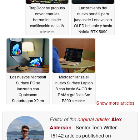
TrapDoor se propuso
Lanzamiento del
envenenar las
nuevo portátil para
herramientas de
juegos de Lenovo con
codificación de la IA
OLED brillante y hasta
Nvidia RTX 5090
05/26/2026
05/20/2026
Los nuevos Microsoft
Microsoft lanza el
Surface PC se
nuevo Surface Laptop
lanzarán con
8 con hasta 64 GB de
Qualcomm
RAM y gráficos Arc
Snapdragon X2 en
B390
05/19/2026
Show more articles
2026
05/19/2026
Editor of the
original article
:
Alex
Alderson
- Senior Tech Writer
-
15142 articles published on