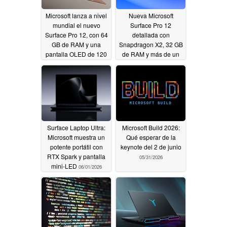
Microsoft lanza a nivel
Nueva Microsoft
mundial el nuevo
Surface Pro 12
Surface Pro 12, con 64
detallada con
GB de RAM y una
Snapdragon X2, 32 GB
pantalla OLED de 120
de RAM y más de un
Hz
10% más de batería
06/17/2026
que el modelo anterior
06/03/2026
Surface Laptop Ultra:
Microsoft Build 2026:
Microsoft muestra un
Qué esperar de la
potente portátil con
keynote del 2 de junio
RTX Spark y pantalla
05/31/2026
mini-LED
06/01/2026