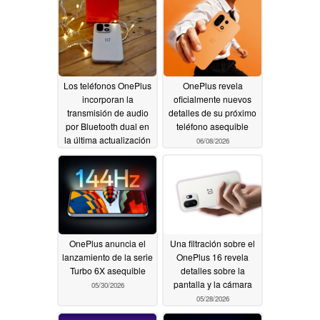
Los teléfonos OnePlus
OnePlus revela
incorporan la
oficialmente nuevos
transmisión de audio
detalles de su próximo
por Bluetooth dual en
teléfono asequible
la última actualización
06/08/2026
de OxygenOS
06/20/2026
OnePlus anuncia el
Una filtración sobre el
lanzamiento de la serie
OnePlus 16 revela
Turbo 6X asequible
detalles sobre la
pantalla y la cámara
05/30/2026
05/28/2026