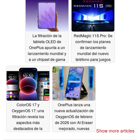
La filtración de la
RedMagic 11S Pro: Se
tableta OLED de
confirman los planes
OnePlus apunta a un
de lanzamiento
lanzamiento mundial y
mundial del nuevo
a un chipset de gama
teléfono para juegos
alta
05/24/2026
05/19/2026
ColorOS 17 y
OnePlus lanza una
OxygenOS 17: una
nueva actualización de
filtración revela los
OxygenOS de febrero
aspectos más
de 2026 con AI Eraser
destacados de la
mejorado, nuevas
Show more articles
actualización basada
herramientas de