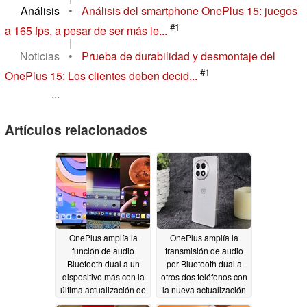
Análisis
•
Análisis del smartphone OnePlus 15: juegos
#1
a 165 fps, a pesar de ser más le...
|
Noticias
•
Prueba de durabilidad y desmontaje del
#1
OnePlus 15: Los clientes deben decid...
...
Artículos relacionados
OnePlus amplía la
OnePlus amplía la
función de audio
transmisión de audio
Bluetooth dual a un
por Bluetooth dual a
dispositivo más con la
otros dos teléfonos con
última actualización de
la nueva actualización
OxygenOS
de OxygenOS
07/23/2026
06/26/2026