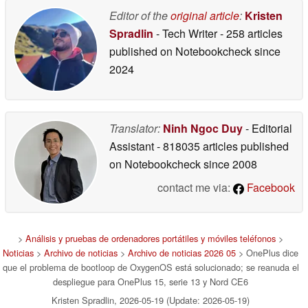
en Android 17 para los
edición de vídeo, AI
teléfonos Oppo y
Writer actualizado y
Editor of the
original article
:
Kristen
OnePlus
mucho más
02/19/2026
02/13/2026
Spradlin
- Tech Writer
- 258 articles
published on Notebookcheck
since
2024
Translator:
Ninh Ngoc Duy
- Editorial
Assistant
- 818035 articles published
on Notebookcheck
since 2008
contact me via:
Facebook
>
Análisis y pruebas de ordenadores portátiles y móviles teléfonos
>
Noticias
>
Archivo de noticias
>
Archivo de noticias 2026 05
> OnePlus dice
que el problema de bootloop de OxygenOS está solucionado; se reanuda el
despliegue para OnePlus 15, serie 13 y Nord CE6
Kristen Spradlin, 2026-05-19 (Update: 2026-05-19)