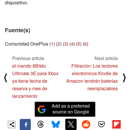
dispositivo.
Fuente(s)
Comunidad OnePlus (
1
) (
2
) (
3
) (
4
) (
5
) (
6
)
Previous article
Next article
el mando 8Bitdo
Filtración: Los lectores
Ultimate 3E para Xbox
electrónicos Kindle de
⟨
⟩
ya tiene fecha de
Amazon tendrán baterías
reserva y mes de
reemplazables
lanzamiento
Add as a preferred
source on Google