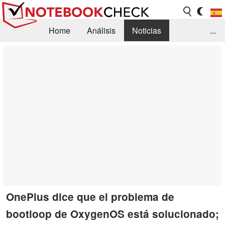
Home
Análisis
Noticias
...
FAQ/Técnica
Biblioteca
Orientación para la Compra
Busca
Contacto
OnePlus dice que el problema de
bootloop de OxygenOS está solucionado;