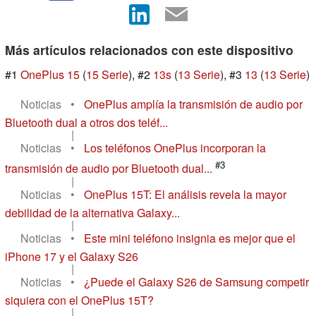
Más artículos relacionados con este dispositivo
#1
OnePlus 15
(
15 Serie
), #2
13s
(
13 Serie
), #3
13
(
13 Serie
)
Noticias
•
OnePlus amplía la transmisión de audio por
Bluetooth dual a otros dos teléf...
|
Noticias
•
Los teléfonos OnePlus incorporan la
#3
transmisión de audio por Bluetooth dual...
|
Noticias
•
OnePlus 15T: El análisis revela la mayor
debilidad de la alternativa Galaxy...
|
Noticias
•
Este mini teléfono insignia es mejor que el
iPhone 17 y el Galaxy S26
|
Noticias
•
¿Puede el Galaxy S26 de Samsung competir
siquiera con el OnePlus 15T?
|