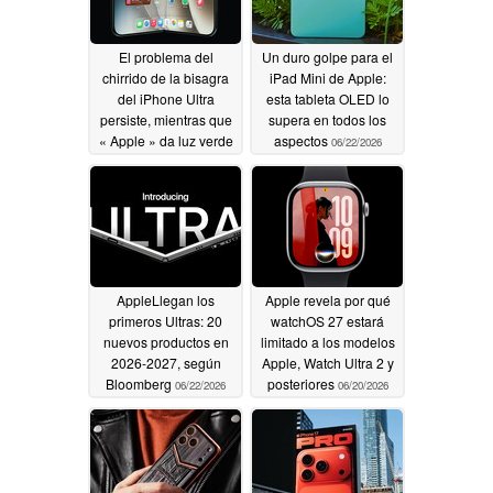
El problema del
Un duro golpe para el
chirrido de la bisagra
iPad Mini de Apple:
del iPhone Ultra
esta tableta OLED lo
persiste, mientras que
supera en todos los
« Apple » da luz verde
aspectos
06/22/2026
a la producción de su
pantalla plegable
06/23/2026
AppleLlegan los
Apple revela por qué
primeros Ultras: 20
watchOS 27 estará
nuevos productos en
limitado a los modelos
2026-2027, según
Apple, Watch Ultra 2 y
Bloomberg
posteriores
06/22/2026
06/20/2026