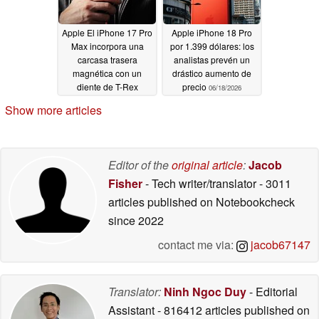
Apple El iPhone 17 Pro
Apple iPhone 18 Pro
Max incorpora una
por 1.399 dólares: los
carcasa trasera
analistas prevén un
magnética con un
drástico aumento de
diente de T-Rex
precio
06/18/2026
06/19/2026
Show more articles
Editor of the
original article
:
Jacob
Fisher
- Tech writer/translator
- 3011
articles published on Notebookcheck
since 2022
contact me via:
jacob67147
Translator:
Ninh Ngoc Duy
- Editorial
Assistant
- 816412 articles published on