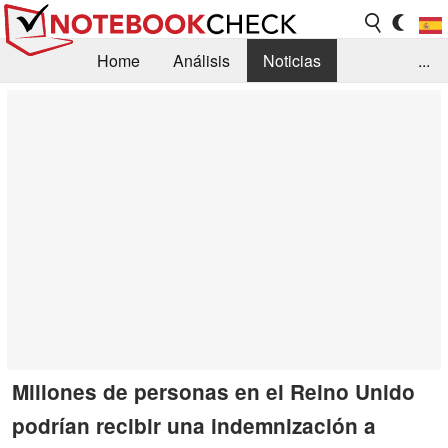
Home
Análisis
Noticias
...
FAQ/Técnica
Biblioteca
Orientación para la Compra
Busca
Contacto
Millones de personas en el Reino Unido
podrían recibir una indemnización a