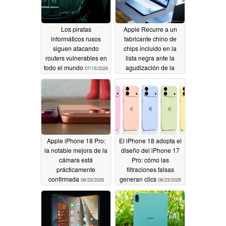
Los piratas
Apple Recurre a un
informáticos rusos
fabricante chino de
siguen atacando
chips incluido en la
routers vulnerables en
lista negra ante la
todo el mundo
agudización de la
07/15/2026
crisis de la memoria
06/27/2026
Apple iPhone 18 Pro:
El iPhone 18 adopta el
la notable mejora de la
diseño del iPhone 17
cámara está
Pro: cómo las
prácticamente
filtraciones falsas
confirmada
generan clics
06/23/2026
06/23/2026