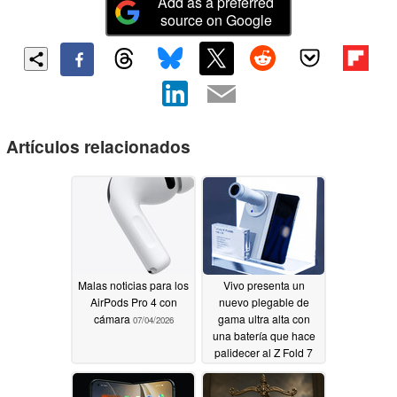
Add as a preferred
source on Google
Artículos relacionados
Malas noticias para los
Vivo presenta un
AirPods Pro 4 con
nuevo plegable de
cámara
gama ultra alta con
07/04/2026
una batería que hace
palidecer al Z Fold 7
de Galaxy, y confirma
su lanzamiento