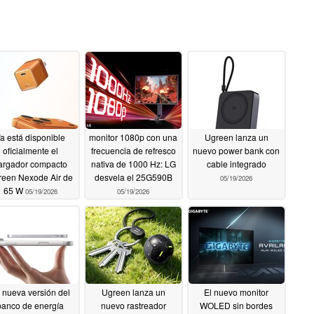
a está disponible
monitor 1080p con una
Ugreen lanza un
oficialmente el
frecuencia de refresco
nuevo power bank con
argador compacto
nativa de 1000 Hz: LG
cable integrado
reen Nexode Air de
desvela el 25G590B
05/19/2026
65 W
05/19/2026
05/19/2026
 nueva versión del
Ugreen lanza un
El nuevo monitor
banco de energía
nuevo rastreador
WOLED sin bordes