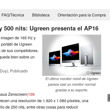
FAQ/Técnica
Biblioteca
Orientación para la Compra
y 500 nits: Ugreen presenta el AP16
e imagen de 165 Hz y
r portátil de Ugreen
a de sus competidores.
 queda bien sobre un
 Duy),
Publicado
ⓘ Ugreen
El último monitor móvil de Ugreen
parece casi un monitor normal
gracias a su soporte.
 Asus Zenscreen
(109
recen una resolución de 1.920 x 1.080 píxeles, una
lo de 250 nits, entre otras cosas para reducir