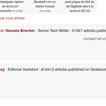
tradelgado Ugreen
Bluetooth con un
para juegos de 240 Hz
se lanza con
diseño inusual
de Gigabyte sale a la
escuento
venta en EE.UU
05/16/2026
05/16/2026
05/14/2026
ow more articles
cle
:
Hannes Brecher
- Senior Tech Writer
- 21947 articles pub
contact me vi
Duy
- Editorial Assistant
- 816412 articles published on Notebo