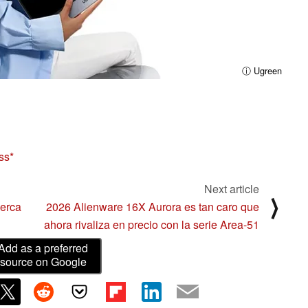
ⓘ Ugreen
ss
Next article
⟩
cerca
2026 Alienware 16X Aurora es tan caro que
ahora rivaliza en precio con la serie Area-51
Add as a preferred
source on Google