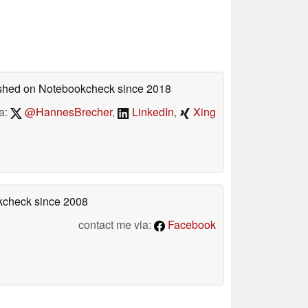
lished on Notebookcheck
since 2018
a:
@HannesBrecher
,
LinkedIn
,
Xing
okcheck
since 2008
contact me via:
Facebook