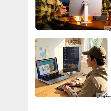
ⓘ U
ⓘ Ugreen