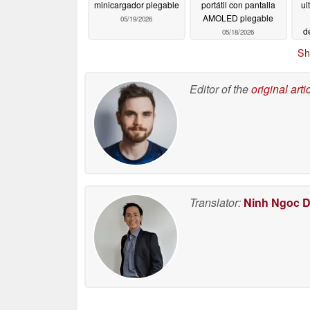
minicargador plegable
portátil con pantalla
ul
AMOLED plegable
05/19/2026
d
05/18/2026
Sh
Editor of the
original arti
Translator:
Ninh Ngoc 