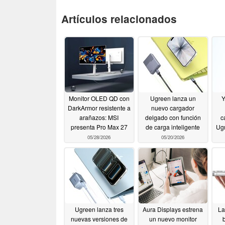
Artículos relacionados
Monitor OLED QD con
Ugreen lanza un
Y
DarkArmor resistente a
nuevo cargador
arañazos: MSI
delgado con función
c
presenta Pro Max 27
de carga inteligente
Ug
05/28/2026
05/20/2026
Ugreen lanza tres
Aura Displays estrena
La
nuevas versiones de
un nuevo monitor