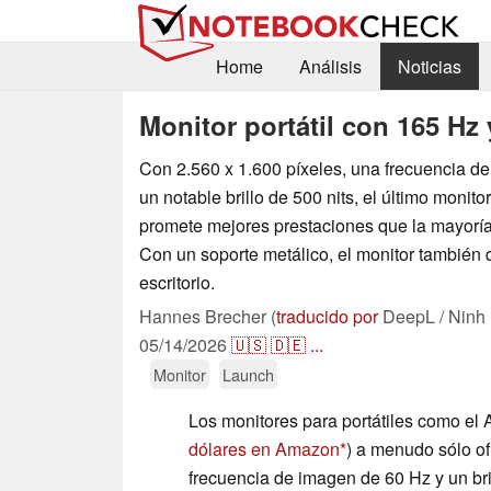
Home
Análisis
Noticias
Monitor portátil con 165 Hz 
Con 2.560 x 1.600 píxeles, una frecuencia d
un notable brillo de 500 nits, el último monito
promete mejores prestaciones que la mayorí
Con un soporte metálico, el monitor también
escritorio.
Hannes Brecher (
traducido por
DeepL / Ninh
05/14/2026
🇺🇸
🇩🇪
...
Monitor
Launch
Los monitores para portátiles como el
dólares en Amazon
) a menudo sólo of
frecuencia de imagen de 60 Hz y un bril