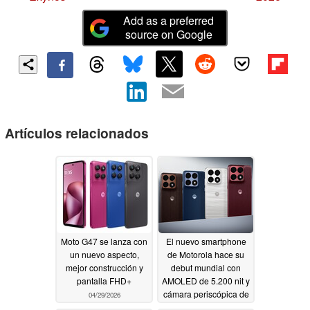
Add as a preferred
source on Google
Artículos relacionados
Moto G47 se lanza con
El nuevo smartphone
un nuevo aspecto,
de Motorola hace su
mejor construcción y
debut mundial con
pantalla FHD+
AMOLED de 5.200 nit y
cámara periscópica de
04/29/2026
3,5x
04/29/2026