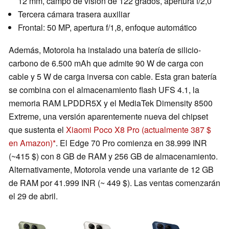
12 mm, campo de visión de 122 grados, apertura f/2,0
Tercera cámara trasera auxiliar
Frontal: 50 MP, apertura f/1,8, enfoque automático
Además, Motorola ha instalado una batería de silicio-
carbono de 6.500 mAh que admite 90 W de carga con
cable y 5 W de carga inversa con cable. Esta gran batería
se combina con el almacenamiento flash UFS 4.1, la
memoria RAM LPDDR5X y el MediaTek Dimensity 8500
Extreme, una versión aparentemente nueva del chipset
que sustenta el
Xiaomi Poco X8 Pro
(actualmente 387 $
en Amazon)
. El Edge 70 Pro comienza en 38.999 INR
(~415 $) con 8 GB de RAM y 256 GB de almacenamiento.
Alternativamente, Motorola vende una variante de 12 GB
de RAM por 41.999 INR (~ 449 $). Las ventas comenzarán
el 29 de abril.