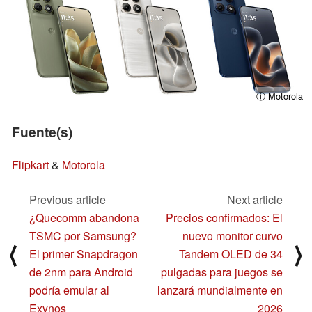
ⓘ Motorola
Fuente(s)
Flipkart
&
Motorola
Previous article
Next article
¿Quecomm abandona
Precios confirmados: El
TSMC por Samsung?
nuevo monitor curvo
⟨
⟩
El primer Snapdragon
Tandem OLED de 34
de 2nm para Android
pulgadas para juegos se
podría emular al
lanzará mundialmente en
Exynos
2026