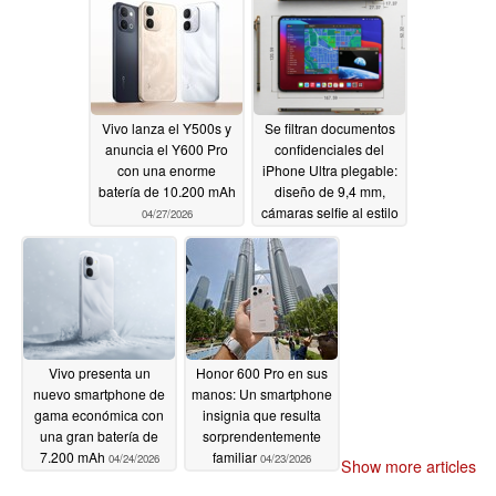
Vivo lanza el Y500s y
Se filtran documentos
anuncia el Y600 Pro
confidenciales del
con una enorme
iPhone Ultra plegable:
batería de 10.200 mAh
diseño de 9,4 mm,
cámaras selfie al estilo
04/27/2026
de Android, opciones
de color
04/26/2026
Vivo presenta un
Honor 600 Pro en sus
nuevo smartphone de
manos: Un smartphone
gama económica con
insignia que resulta
una gran batería de
sorprendentemente
7.200 mAh
familiar
04/24/2026
04/23/2026
Show more articles