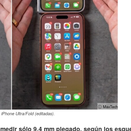
ⓘ MaxTech
s iPhone Ultra/Fold (editadas).
a medir sólo 9,4 mm plegado, según los esqu