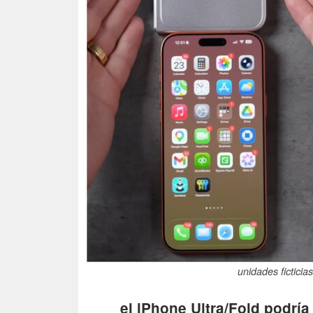
unidades ficticia
el iPhone Ultra/Fold podrí