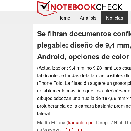
Home
Análisis
Noticias
Se filtran documentos confi
plegable: diseño de 9,4 mm, 
Android, opciones de color
(Actualización: 9,4 mm, no 9,23 mm) Los esq
fabricante de fundas detallan las posibles d
iPhone Fold. La filtración sugiere un grosor 
notablemente más fino que los anteriores ru
dibujos esbozan una huella de 167,59 mm x
protuberancia de la cámara bastante promine
lateral.
Martin Filipov (
traducido por
DeepL / Ninh Du
04/26/2026
🇺🇸
🇩🇪
...