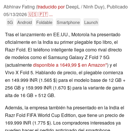
Abhinav Fating (
traducido por
DeepL / Ninh Duy),
Publicado
05/13/2026
🇺🇸
🇵🇹
...
5G
Android
Foldable
Smartphone
Launch
Tras el lanzamiento en EE.UU., Motorola ha presentado
oficialmente en la India su primer plegable tipo libro, el
Razr Fold. El teléfono inteligente llega como rival directo
de modelos como el Samsung Galaxy Z Fold 7 5G
(actualmente
disponible a 1649,99 $ en Amazon
) y el
Vivo X Fold 5. Hablando de precio, el plegable comienza
en 149.999 INR (1.565 $) para el modelo base de 12 GB +
256 GB y 159.999 INR (1.670 $) para la variante de gama
alta de 16 GB + 512 GB.
Además, la empresa también ha presentado en la India el
Razr Fold FIFA World Cup Edition, que tiene un precio de
169.999 INR (1.775 $). Los compradores interesados ya
pueden hacer el pedido anticipado del smartphone