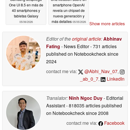
One UI 8.5 en más de
smartphone OpenAI
40 smartphones y
revela un chipset de
tabletas Galaxy
nueva generación y
más detalles
05/06/2026
05/05/2026
Show more articles
Editor of the
original article
:
Abhinav
Fating
- News Editor
- 731 articles
published on Notebookcheck
since
2024
contact me via:
@Abhi_Nav_07
,
_ab_0_7
,
LinkedIn
Translator:
Ninh Ngoc Duy
- Editorial
Assistant
- 818035 articles published
on Notebookcheck
since 2008
contact me via:
Facebook