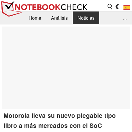
Home
Análisis
Noticias
...
FAQ/Técnica
Biblioteca
Orientación para la Compra
Busca
Contacto
Motorola lleva su nuevo plegable tipo
libro a más mercados con el SoC