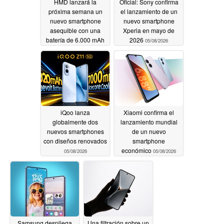
HMD lanzará la
Oficial: Sony confirma
próxima semana un
el lanzamiento de un
nuevo smartphone
nuevo smartphone
asequible con una
Xperia en mayo de
batería de 6.000 mAh
2026
05/08/2026
05/11/2026
iQoo lanza
Xiaomi confirma el
globalmente dos
lanzamiento mundial
nuevos smartphones
de un nuevo
con diseños renovados
smartphone
económico
05/08/2026
05/08/2026
Samsung despliega
Una filtración sobre un