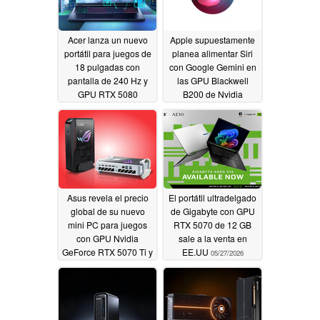
Acer lanza un nuevo
Apple supuestamente
portátil para juegos de
planea alimentar Siri
18 pulgadas con
con Google Gemini en
pantalla de 240 Hz y
las GPU Blackwell
GPU RTX 5080
B200 de Nvidia
06/04/2026
06/04/2026
Asus revela el precio
El portátil ultradelgado
global de su nuevo
de Gigabyte con GPU
mini PC para juegos
RTX 5070 de 12 GB
con GPU Nvidia
sale a la venta en
GeForce RTX 5070 Ti y
EE.UU
05/27/2026
RTX 5080
06/02/2026