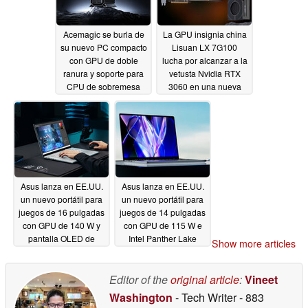
Acemagic se burla de
La GPU insignia china
su nuevo PC compacto
Lisuan LX 7G100
con GPU de doble
lucha por alcanzar a la
ranura y soporte para
vetusta Nvidia RTX
CPU de sobremesa
3060 en una nueva
prueba
05/24/2026
05/23/2026
Asus lanza en EE.UU.
Asus lanza en EE.UU.
un nuevo portátil para
un nuevo portátil para
juegos de 16 pulgadas
juegos de 14 pulgadas
con GPU de 140 W y
con GPU de 115 W e
pantalla OLED de
Intel Panther Lake
Show more articles
1.100 nits
05/23/2026
05/23/2026
Editor of the
original article
:
Vineet
Washington
- Tech Writer
- 883