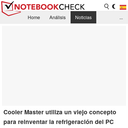
Home
Análisis
Noticias
...
FAQ/Técnica
Biblioteca
Orientación para la Compra
Busca
Contacto
Cooler Master utiliza un viejo concepto
para reinventar la refrigeración del PC