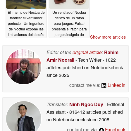
El intento de Noctua de
Un ventilador Noctua
fabricar el ventilador
dentro de un ratón
perfecto - Un ingeniero
para juegos: Pulsar
de Noctua expone las
presenta el ratón para
limitaciones del diseño
juegos insignia de
Show more articles
actual de ventiladores
Feinmann x Noctua
08/05/2025
05/21/2025
Editor of the
original article
:
Rahim
Amir Noorali
- Tech Writer
- 1022
articles published on Notebookcheck
since 2025
contact me via:
LinkedIn
Translator:
Ninh Ngoc Duy
- Editorial
Assistant
- 816412 articles published
on Notebookcheck
since 2008
contact me via:
Facebook