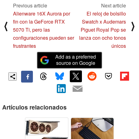
Previous article
Next article
Alienware 16X Aurora por
El reloj de bolsillo
fin con la GeForce RTX
Swatch x Audemars
⟨
⟩
5070 Ti, pero las
Piguet Royal Pop se
configuraciones pueden ser
lanza con ocho tonos
frustrantes
únicos
Add as a preferred
source on Google
Artículos relacionados