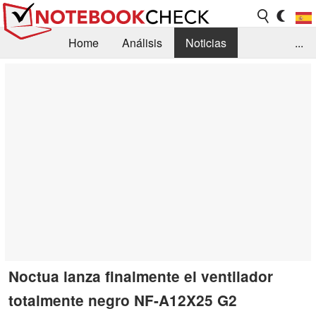
Home
Análisis
Noticias
...
FAQ/Técnica
Biblioteca
Orientación para la Compra
Busca
Contacto
Noctua lanza finalmente el ventilador
totalmente negro NF-A12X25 G2