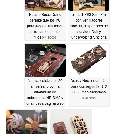
Noctua SuperDome
el mod 'PS3 Slim Pro'
permite que los PC
con ventiladores
para juegos funcionen
Noctua, disipadores de
drásticamente más
servidor Dell y
fríos
undervolting funciona
04/13/2026
más silenciosamente a
menos de 30 dB - así
reacciona Reddit
11/06/2025
Noctua celebra su 20
Asus y Noctua se alían
aniversario con la
para conseguir la RTX
alfombrilla de
5080 más silenciosa
sobremesa NP-DM3 y
08/08/2025
una nueva página web
10/23/2025