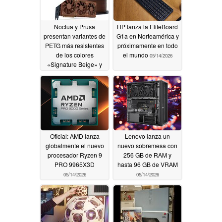
Noctua y Prusa
HP lanza la EliteBoard
presentan variantes de
G1a en Norteamérica y
PETG más resistentes
próximamente en todo
de los colores
el mundo
05/14/2026
«Signature Beige» y
«Brown»
07/29/2026
Oficial: AMD lanza
Lenovo lanza un
globalmente el nuevo
nuevo sobremesa con
procesador Ryzen 9
256 GB de RAM y
PRO 9965X3D
hasta 96 GB de VRAM
05/14/2026
05/14/2026