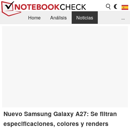
Home
Análisis
Noticias
...
FAQ/Técnica
Biblioteca
Orientación para la Compra
Busca
Contacto
Nuevo Samsung Galaxy A27: Se filtran
especificaciones, colores y renders