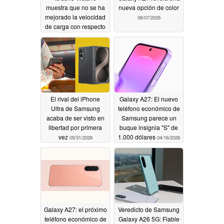
muestra que no se ha
nueva opción de color
mejorado la velocidad
06/07/2026
de carga con respecto
al Watch8
06/07/2026
El rival del iPhone
Galaxy A27: El nuevo
Ultra de Samsung
teléfono económico de
acaba de ser visto en
Samsung parece un
libertad por primera
buque insignia "S" de
vez
1.000 dólares
05/31/2026
04/16/2026
Galaxy A27: el próximo
Veredicto de Samsung
teléfono económico de
Galaxy A26 5G: Fiable