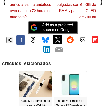
⟨
⟩
auriculares inalámbricos
pulgadas con 64 GB de
over-ear con 72 horas de
RAM y pantalla OLED
autonomía
de 700 nit
Add as a preferred
source on Google
Artículos relacionados
Galaxy La filtración de
La nueva filtración de
la serie Watch9
Galaxy A27 revela una