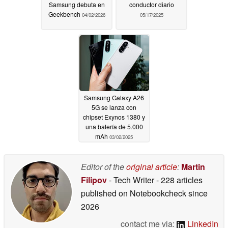
Samsung debuta en
conductor diario
Geekbench
04/02/2026
05/17/2025
Samsung Galaxy A26
5G se lanza con
chipset Exynos 1380 y
una batería de 5.000
mAh
03/02/2025
Editor of the
original article
:
Martin
Filipov
- Tech Writer
- 228 articles
published on Notebookcheck
since
2026
contact me via:
LinkedIn