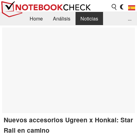
Home
Análisis
Noticias
...
FAQ/Técnica
Biblioteca
Orientación para la Compra
Busca
Contacto
Nuevos accesorios Ugreen x Honkai: Star
Rail en camino