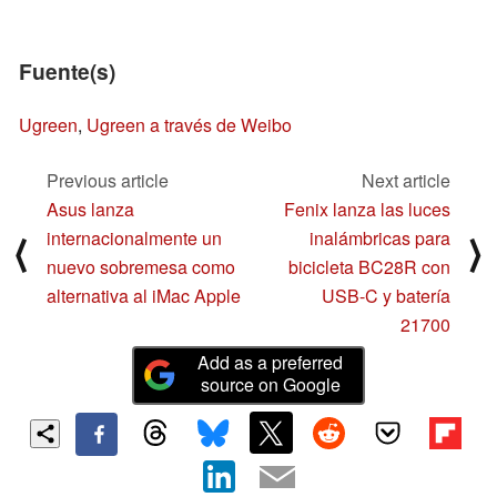
Fuente(s)
Ugreen
,
Ugreen a través de Weibo
Previous article
Next article
Asus lanza
Fenix lanza las luces
internacionalmente un
inalámbricas para
⟨
⟩
nuevo sobremesa como
bicicleta BC28R con
alternativa al iMac Apple
USB-C y batería
21700
Add as a preferred
source on Google