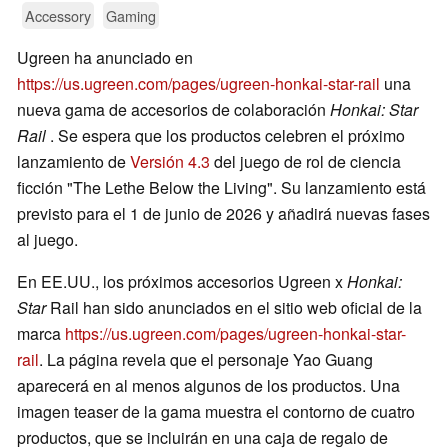
Accessory
Gaming
Ugreen ha anunciado en
https://us.ugreen.com/pages/ugreen-honkai-star-rail
una
nueva gama de accesorios de colaboración
Honkai: Star
Rail
. Se espera que los productos celebren el próximo
lanzamiento de
Versión 4.3
del juego de rol de ciencia
ficción "The Lethe Below the Living". Su lanzamiento está
previsto para el 1 de junio de 2026 y añadirá nuevas fases
al juego.
En EE.UU., los próximos accesorios Ugreen x
Honkai:
Star
Rail han sido anunciados en el sitio web oficial de la
marca
https://us.ugreen.com/pages/ugreen-honkai-star-
rail
. La página revela que el personaje Yao Guang
aparecerá en al menos algunos de los productos. Una
imagen teaser de la gama muestra el contorno de cuatro
productos, que se incluirán en una caja de regalo de