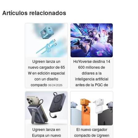
Artículos relacionados
Ugreen lanza un
HoYoverse destina 14
nuevo cargador de 65
600 millones de
W en edición especial
dólares a la
con un diseño
inteligencia artificial
compacto
antes de la PGC de
06/24/2026
Barcelona
06/14/2026
Ugreen lanza en
El nuevo cargador
Europa un nuevo
compacto de Ugreen