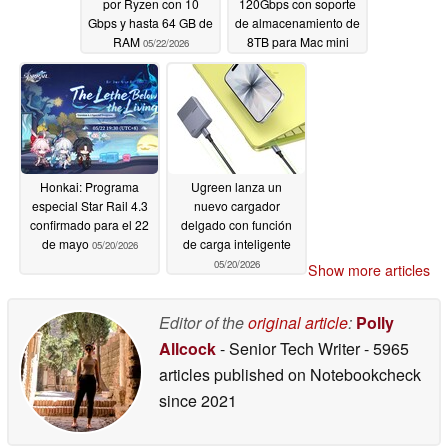
por Ryzen con 10
120Gbps con soporte
Gbps y hasta 64 GB de
de almacenamiento de
RAM
8TB para Mac mini
05/22/2026
05/21/2026
Honkai: Programa
Ugreen lanza un
especial Star Rail 4.3
nuevo cargador
confirmado para el 22
delgado con función
de mayo
de carga inteligente
05/20/2026
05/20/2026
Show more articles
Editor of the
original article
:
Polly
Allcock
- Senior Tech Writer
- 5965
articles published on Notebookcheck
since 2021