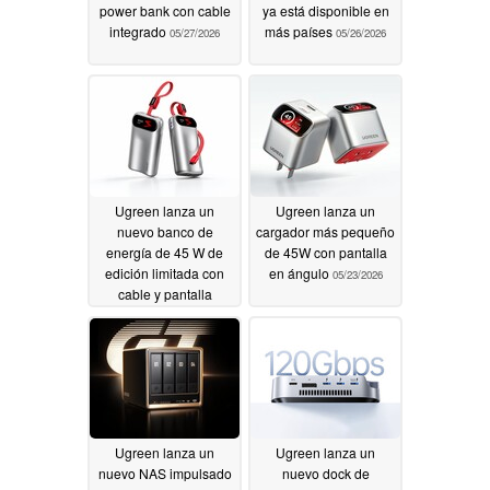
power bank con cable
ya está disponible en
integrado
más países
05/27/2026
05/26/2026
Ugreen lanza un
Ugreen lanza un
nuevo banco de
cargador más pequeño
energía de 45 W de
de 45W con pantalla
edición limitada con
en ángulo
05/23/2026
cable y pantalla
integrados
05/23/2026
Ugreen lanza un
Ugreen lanza un
nuevo NAS impulsado
nuevo dock de