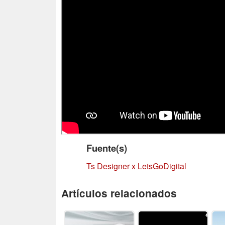
Fuente(s)
Ts Designer x LetsGoDigital
Artículos relacionados