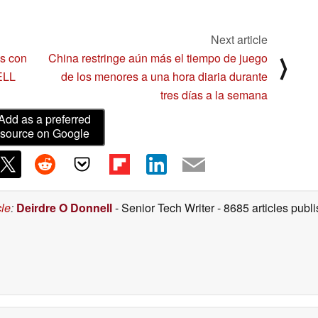
como parecen
07/30/2021
Next article
s con
China restringe aún más el tiempo de juego
⟩
ELL
de los menores a una hora diaria durante
tres días a la semana
Add as a preferred
source on Google
cle
:
Deirdre O Donnell
- Senior Tech Writer
- 8685 articles pub