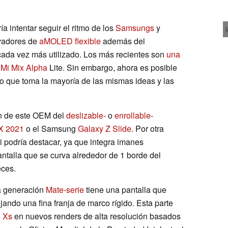
 intentar seguir el ritmo de los
Samsungs
y
vadores de
aMOLED flexible
además del
cada vez más utilizado. Los más recientes son
una
n
Mi Mix Alpha
Lite. Sin embargo, ahora es posible
o que toma la mayoría de las mismas ideas y las
ión de este OEM del
deslizable-
o
enrollable
-
X 2021
o el Samsung
Galaxy Z Slide
. Por otra
podría destacar, ya que integra imanes
antalla que se curva alrededor de 1 borde del
eces.
a generación
Mate-serie
tiene una pantalla que
ejando una fina franja de marco rígido. Esta parte
 Xs
en nuevos renders de alta resolución basados