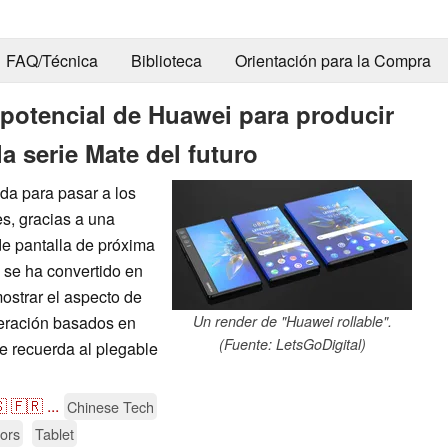
FAQ/Técnica
Biblioteca
Orientación para la Compra
 potencial de Huawei para producir
la serie Mate del futuro
da para pasar a los
es, gracias a una
 de pantalla de próxima
 se ha convertido en
ostrar el aspecto de
neración basados en
Un render de "Huawei rollable".
(Fuente: LetsGoDigital)
ue recuerda al plegable

🇫🇷
...
Chinese Tech
ors
Tablet