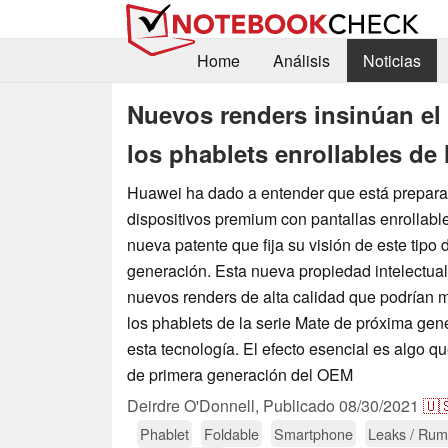
Home
Análisis
Noticias
Nuevos renders insinúan el
los phablets enrollables de 
Huawei ha dado a entender que está prepara
dispositivos premium con pantallas enrollabl
nueva patente que fija su visión de este tipo
generación. Esta nueva propiedad intelectual
nuevos renders de alta calidad que podrían m
los phablets de la serie Mate de próxima ge
esta tecnología. El efecto esencial es algo q
de primera generación del OEM
Deirdre O'Donnell,
Publicado
08/30/2021
🇺
Phablet
Foldable
Smartphone
Leaks / Rum