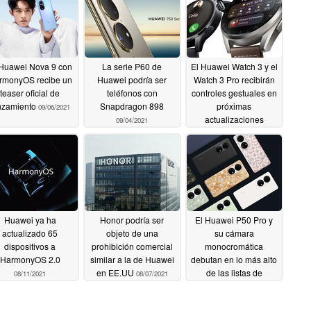
 Huawei Nova 9 con
La serie P60 de
El Huawei Watch 3 y el
rmonyOS recibe un
Huawei podría ser
Watch 3 Pro recibirán
teaser oficial de
teléfonos con
controles gestuales en
nzamiento
Snapdragon 898
próximas
09/06/2021
actualizaciones
09/04/2021
09/03/2021
Huawei ya ha
Honor podría ser
El Huawei P50 Pro y
actualizado 65
objeto de una
su cámara
dispositivos a
prohibición comercial
monocromática
HarmonyOS 2.0
similar a la de Huawei
debutan en lo más alto
en EE.UU
de las listas de
08/11/2021
08/07/2021
DxOMark, pero las
cosas no son siempre