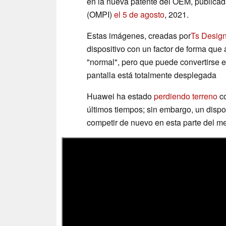
en la nueva patente del OEM, publicada
(OMPI)
el 5 de agosto
, 2021.
Estas imágenes, creadas por
Ts Desig
dispositivo con un factor de forma qu
"normal", pero que puede convertirse 
pantalla está totalmente desplegada
Huawei ha estado
perdiendo terreno
co
últimos tiempos; sin embargo, un dispos
competir de nuevo en esta parte del m