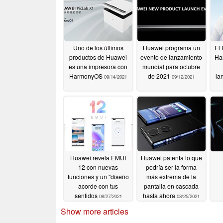
Uno de los últimos
Huawei programa un
El
productos de Huawei
evento de lanzamiento
Ha
es una impresora con
mundial para octubre
HarmonyOS
de 2021
la
09/14/2021
09/12/2021
Huawei revela EMUI
Huawei patenta lo que
12 con nuevas
podría ser la forma
funciones y un "diseño
más extrema de la
acorde con tus
pantalla en cascada
sentidos
hasta ahora
08/27/2021
08/25/2021
Show more articles