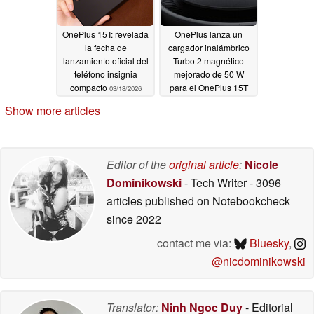
OnePlus 15T: revelada
OnePlus lanza un
la fecha de
cargador inalámbrico
lanzamiento oficial del
Turbo 2 magnético
teléfono insignia
mejorado de 50 W
compacto
para el OnePlus 15T
03/18/2026
03/17/2026
Show more articles
Editor of the
original article
:
Nicole
Dominikowski
- Tech Writer
- 3096
articles published on Notebookcheck
since 2022
contact me via:
Bluesky
,
@nicdominikowski
Translator:
Ninh Ngoc Duy
- Editorial