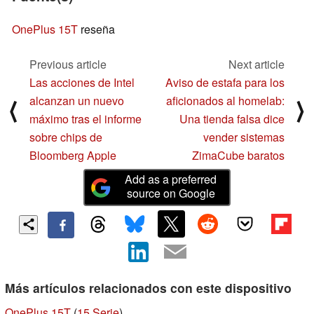
OnePlus 15T
reseña
Previous article
Next article
Las acciones de Intel
Aviso de estafa para los
alcanzan un nuevo
aficionados al homelab:
⟨
⟩
máximo tras el informe
Una tienda falsa dice
sobre chips de
vender sistemas
Bloomberg Apple
ZimaCube baratos
Add as a preferred
source on Google
Más artículos relacionados con este dispositivo
OnePlus 15T
(
15 Serie
)