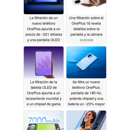
La filtración de un
Una filtración sobre el
nuevo teléfono
OnePlus 16 revela
OnePlus apunta a un
detalles sobre la
precio de ~221 dólares
pantalla y la cámara
y una pantalla OLED
05/28/2026
de 144 Hz
06/02/2026
La filtración de la
Se filtra un nuevo
tableta OLED de
teléfono OnePlus:
OnePlus apunta a un
pantalla de 185 Hz,
lanzamiento mundial y
potente chipset y una
a un chipset de gama
batería un ~23% mayor
alta
que la del OnePlus 15
05/24/2026
05/18/2026