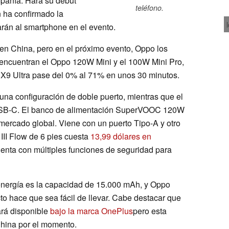
mpañía. Hará su debut
teléfono.
n ha confirmado la
rán al smartphone en el evento.
 en China, pero en el próximo evento, Oppo los
e encuentran el Oppo 120W Mini y el 100W Mini Pro,
d X9 Ultra pase del 0% al 71% en unos 30 minutos.
una configuración de doble puerto, mientras que el
 USB-C. El banco de alimentación SuperVOOC 120W
mercado global. Viene con un puerto Tipo-A y otro
III Flow de 6 pies cuesta
13,99 dólares en
uenta con múltiples funciones de seguridad para
energía es la capacidad de 15.000 mAh, y Oppo
o hace que sea fácil de llevar. Cabe destacar que
ará disponible
bajo la marca OnePlus
pero esta
China por el momento.