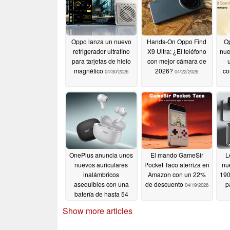
Oppo lanza un nuevo
Hands-On Oppo Find
Op
refrigerador ultrafino
X9 Ultra: ¿El teléfono
nue
para tarjetas de hielo
con mejor cámara de
magnético
2026?
co
04/30/2026
04/22/2026
OnePlus anuncia unos
El mando GameSir
L
nuevos auriculares
Pocket Taco aterriza en
nu
inalámbricos
Amazon con un 22%
190
asequibles con una
de descuento
p
04/19/2026
batería de hasta 54
horas de duración
Show more articles
04/19/2026