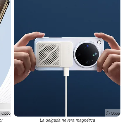
 Oppo
ⓘ Oppo
or
La delgada nevera magnética