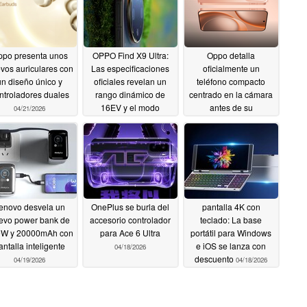
po presenta unos
OPPO Find X9 Ultra:
Oppo detalla
vos auriculares con
Las especificaciones
oficialmente un
un diseño único y
oficiales revelan un
teléfono compacto
ntroladores duales
rango dinámico de
centrado en la cámara
16EV y el modo
antes de su
04/21/2026
maestro Hasselblad
lanzamiento
04/20/2026
2.0
04/20/2026
enovo desvela un
OnePlus se burla del
pantalla 4K con
evo power bank de
accesorio controlador
teclado: La base
W y 20000mAh con
para Ace 6 Ultra
portátil para Windows
antalla inteligente
e iOS se lanza con
04/18/2026
descuento
04/19/2026
04/18/2026