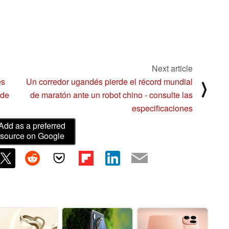
Next article
es
Un corredor ugandés pierde el récord mundial
⟩
 de
de maratón ante un robot chino - consulte las
especificaciones
Add as a preferred
source on Google