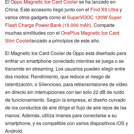
El
Oppo Magnetic Ice Card Cooler
se ha lanzado en
China. Este accesorio llegó junto con el
Find X9 Ultra
y
varios otros gadgets como el
SuperVOOC 120W Super
Flash Charge Power Bank (15.000 mAh)
. Comparte
muchas similitudes con el
OnePlus Magnetic Ice Card
Slim Cooler
lanzado a principios de este año.
El Magnetic Ice Card Cooler de Oppo está diseñado para
enfriar un smartphone conectado mientras se juega o se
transmite en streaming. Los usuarios pueden elegir entre
dos modos: Rendimiento, que reduce el riesgo de
ralentización, o Silencioso, para retransmisiones de vídeo
en directo sin interrupciones con tan solo 22 dB de ruido
de funcionamiento. Según la empresa, el diseño curvado
de los conductos de aire dirige el flujo de aire lejos de las
manos. Además, utiliza imanes para conectarse a su
smartphone, y es compatible con varios dispositivos iOS y
Android.