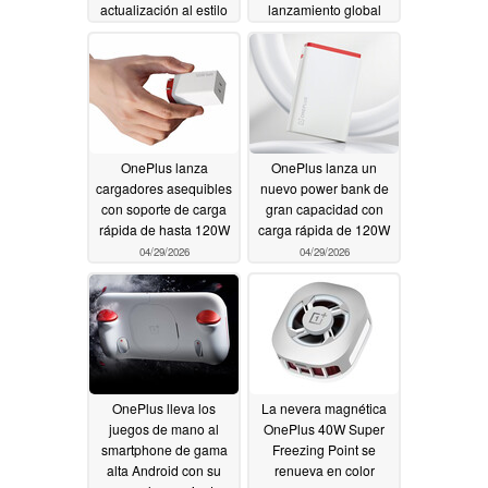
actualización al estilo
lanzamiento global
Pro
05/20/2026
05/01/2026
OnePlus lanza
OnePlus lanza un
cargadores asequibles
nuevo power bank de
con soporte de carga
gran capacidad con
rápida de hasta 120W
carga rápida de 120W
04/29/2026
04/29/2026
OnePlus lleva los
La nevera magnética
juegos de mano al
OnePlus 40W Super
smartphone de gama
Freezing Point se
alta Android con su
renueva en color