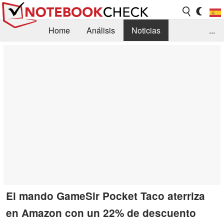
Home
Análisis
Noticias
...
FAQ/Técnica
Biblioteca
Orientación para la Compra
Busca
Contacto
El mando GameSir Pocket Taco aterriza
en Amazon con un 22% de descuento