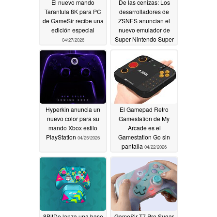
El nuevo mando
De las cenizas: Los
Tarantula 8K para PC
desarrolladores de
de GameSir recibe una
ZSNES anuncian el
edición especial
nuevo emulador de
Super Nintendo Super
04/27/2026
ZSNES
04/27/2026
Hyperkin anuncia un
El Gamepad Retro
nuevo color para su
Gamestation de My
mando Xbox estilo
Arcade es el
PlayStation
Gamestation Go sin
04/25/2026
pantalla
04/22/2026
8BitDo lanza una base
GameSir T7 Pro Sugar