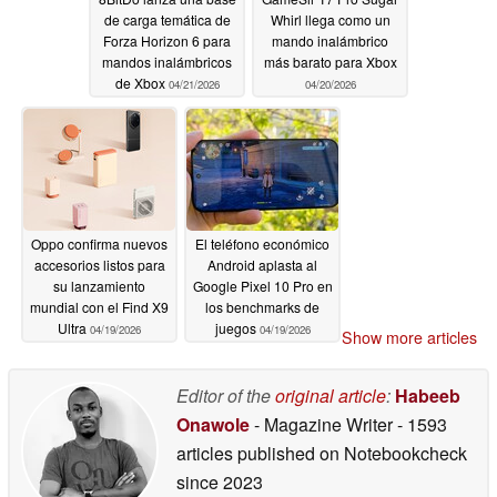
de carga temática de
Whirl llega como un
Forza Horizon 6 para
mando inalámbrico
mandos inalámbricos
más barato para Xbox
de Xbox
04/21/2026
04/20/2026
Oppo confirma nuevos
El teléfono económico
accesorios listos para
Android aplasta al
su lanzamiento
Google Pixel 10 Pro en
mundial con el Find X9
los benchmarks de
Ultra
juegos
04/19/2026
04/19/2026
Show more articles
Editor of the
original article
:
Habeeb
Onawole
- Magazine Writer
- 1593
articles published on Notebookcheck
since 2023