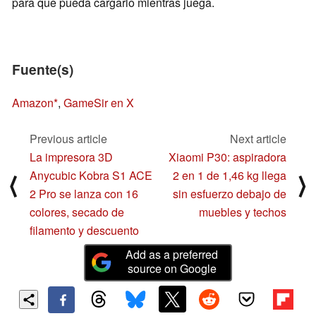
para que pueda cargarlo mientras juega.
Fuente(s)
Amazon
,
GameSir en X
Previous article
Next article
La impresora 3D
Xiaomi P30: aspiradora
Anycubic Kobra S1 ACE
2 en 1 de 1,46 kg llega
⟨
⟩
2 Pro se lanza con 16
sin esfuerzo debajo de
colores, secado de
muebles y techos
filamento y descuento
Add as a preferred
source on Google