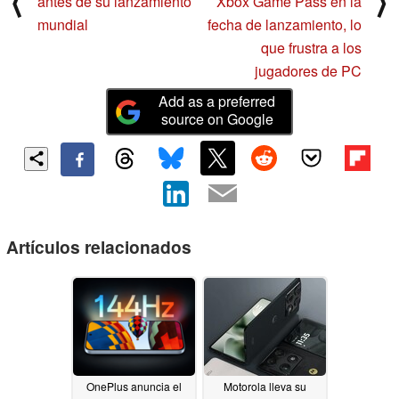
⟨
⟩
antes de su lanzamiento
Xbox Game Pass en la
mundial
fecha de lanzamiento, lo
que frustra a los
jugadores de PC
Add as a preferred
source on Google
Artículos relacionados
OnePlus anuncia el
Motorola lleva su