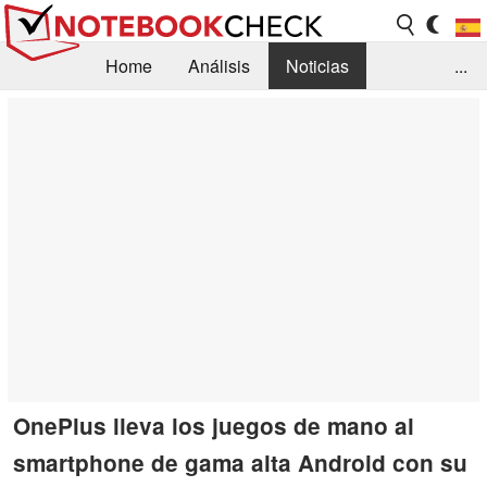
Home
Análisis
Noticias
...
FAQ/Técnica
Biblioteca
Orientación para la Compra
Busca
Contacto
OnePlus lleva los juegos de mano al
smartphone de gama alta Android con su