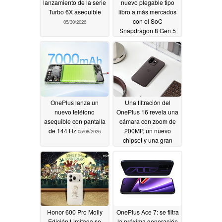
lanzamiento de la serie
nuevo plegable tipo
Turbo 6X asequible
libro a más mercados
con el SoC
05/30/2026
Snapdragon 8 Gen 5
05/13/2026
OnePlus lanza un
Una filtración del
nuevo teléfono
OnePlus 16 revela una
asequible con pantalla
cámara con zoom de
de 144 Hz
200MP, un nuevo
05/08/2026
chipset y una gran
batería
05/07/2026
Honor 600 Pro Molly
OnePlus Ace 7: se filtra
Edición Limitada se
la próxima generación