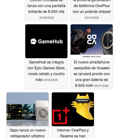
lanza con una pantalla
de teléfonos OnePlus
brillante de 8.000 nits
con un potente chipset
05/06/2026
05/04/2026
GameHub se integra
El nuevo smartphone
con Epic Games Store,
asequible de Huawei
modo retrato y mucho
se lanzará pronto con
más
una gran batería de
05/02/2026
8.500 mAh
05/01/2026
Oppo lanza un nuevo
Informe: OnePlus y
refrigerador ultrafino
Realme se han