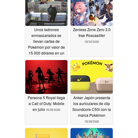
Unos ladrones
Zenless Zone Zero 3.0
enmascarados se
trae Roscaelifer
llevan cartas de
05/30/2026
Pokémon por valor de
15 000 dólares en un
asalto de 40 segundos
en California
06/13/2026
Persona 5 Royal llega
Anker Japón presenta
a Call of Duty: Mobile
los auriculares de clip
en julio
Soundcore C50i con la
05/28/2026
marca Pokémon
05/28/2026