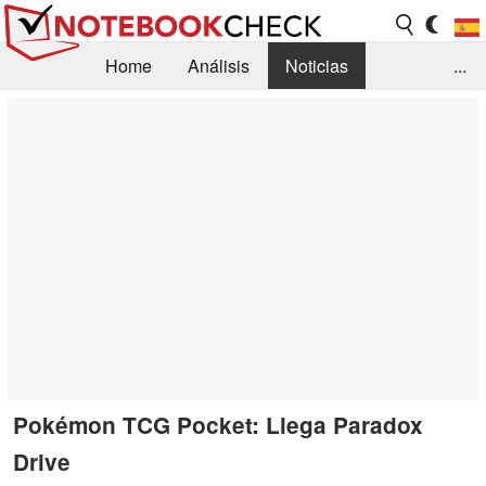
Home
Análisis
Noticias
...
FAQ/Técnica
Biblioteca
Orientación para la Compra
Busca
Contacto
Pokémon TCG Pocket: Llega Paradox
Drive