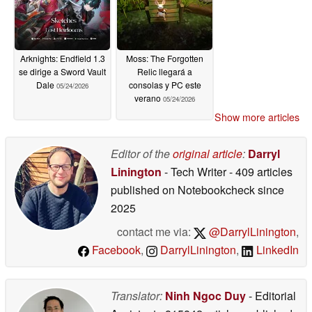
Arknights: Endfield 1.3
Moss: The Forgotten
se dirige a Sword Vault
Relic llegará a
Dale
consolas y PC este
05/24/2026
verano
05/24/2026
Show more articles
Editor of the
original article
:
Darryl
Linington
- Tech Writer
- 409 articles
published on Notebookcheck
since
2025
contact me via:
@DarrylLinington
,
Facebook
,
DarrylLinington
,
LinkedIn
Translator:
Ninh Ngoc Duy
- Editorial