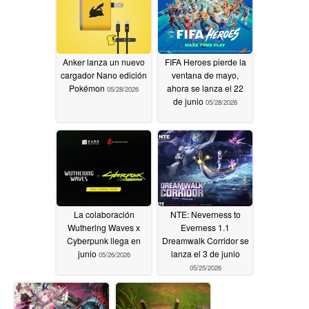
Anker lanza un nuevo
FIFA Heroes pierde la
cargador Nano edición
ventana de mayo,
Pokémon
ahora se lanza el 22
05/28/2026
de junio
05/28/2026
La colaboración
NTE: Neverness to
Wuthering Waves x
Everness 1.1
Cyberpunk llega en
Dreamwalk Corridor se
junio
lanza el 3 de junio
05/26/2026
05/25/2026