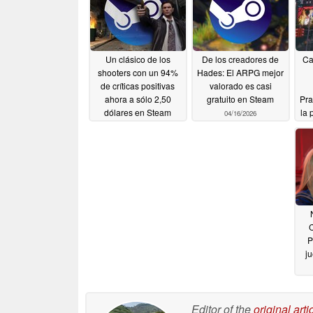
Un clásico de los
De los creadores de
Ca
shooters con un 94%
Hades: El ARPG mejor
de críticas positivas
valorado es casi
ahora a sólo 2,50
gratuito en Steam
Pra
dólares en Steam
la 
04/16/2026
us
04/16/2026
C
P
j
Editor of the
original arti