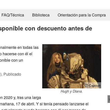
FAQ/Técnica
Biblioteca
Orientación para la Compra
isponible con descuento antes de
inalmente en todas las
o hacerse con él el
ponible con un
),
Publicado
ⓘ Capcom
Hugh y Diana.
n 2020 y, tras una larga
 mañana, 17 de abril. Y si tenía pensado lanzarse el