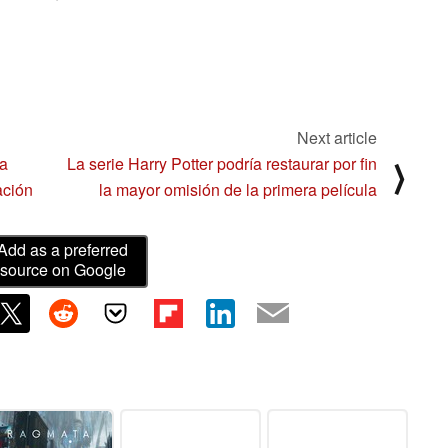
Next article
la
La serie Harry Potter podría restaurar por fin
⟩
ación
la mayor omisión de la primera película
Add as a preferred
source on Google