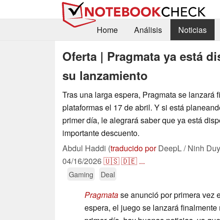
Home
Análisis
Noticias
Oferta | Pragmata ya está d
su lanzamiento
Tras una larga espera, Pragmata se lanzará f
plataformas el 17 de abril. Y si está planeand
primer día, le alegrará saber que ya está dis
importante descuento.
Abdul Haddi (
traducido por
DeepL / Ninh Duy
04/16/2026
🇺🇸
🇩🇪
...
Gaming
Deal
Pragmata
se anunció por primera vez e
espera, el juego se lanzará finalmente