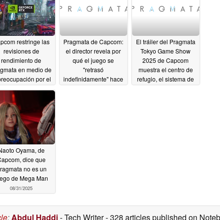
pcom restringe las
Pragmata de Capcom:
El tráiler del Pragmata
revisiones de
el director revela por
Tokyo Game Show
rendimiento de
qué el juego se
2025 de Capcom
gmata en medio de
"retrasó
muestra el centro de
preocupación por el
indefinidamente" hace
refugio, el sistema de
o de la VRAM de la
dos años
tranvías, las armas y
09/29/2025
GPU
los nodos de hackeo
04/15/2026
09/26/2025
Naoto Oyama, de
apcom, dice que
ragmata no es un
uego de Mega Man
08/31/2025
cle
:
Abdul Haddi
- Tech Writer
- 328 articles published on Not