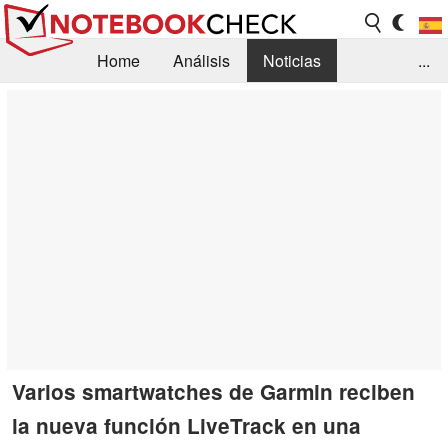
Home
Análisis
Noticias
...
FAQ/Técnica
Biblioteca
Orientación para la Compra
Busca
Contacto
Varios smartwatches de Garmin reciben
la nueva función LiveTrack en una