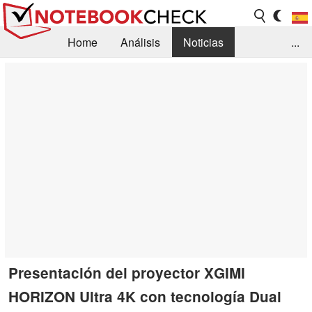
Home
Análisis
Noticias
...
FAQ/Técnica
Biblioteca
Orientación para la Compra
Busca
Contacto
Presentación del proyector XGIMI
HORIZON Ultra 4K con tecnología Dual