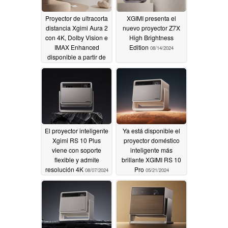
Proyector de ultracorta
XGIMI presenta el
distancia Xgimi Aura 2
nuevo proyector Z7X
con 4K, Dolby Vision e
High Brightness
IMAX Enhanced
Edition
08/14/2024
disponible a partir de
hoy
09/06/2024
El proyector inteligente
Ya está disponible el
Xgimi RS 10 Plus
proyector doméstico
viene con soporte
inteligente más
flexible y admite
brillante XGIMI RS 10
resolución 4K
Pro
08/07/2024
05/21/2024