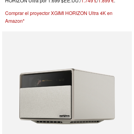
HORIZON Ultra por 1.699 $EE.UU./
1.749 £
/
1.899 €
.
Comprar el proyector XGIMI HORIZON Ultra 4K en
Amazon