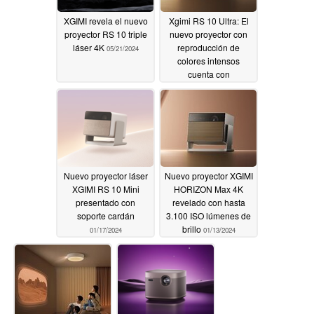
XGIMI revela el nuevo
Xgimi RS 10 Ultra: El
proyector RS 10 triple
nuevo proyector con
láser 4K
reproducción de
05/21/2024
colores intensos
cuenta con
certificación IMAX
01/21/2024
Nuevo proyector láser
Nuevo proyector XGIMI
XGIMI RS 10 Mini
HORIZON Max 4K
presentado con
revelado con hasta
soporte cardán
3.100 ISO lúmenes de
brillo
01/17/2024
01/13/2024